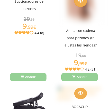
Succionadores de
pezones
19
,99
9
,99€
Anilla con cadena
4,4 (8)
para pezones ¿te
ajustas las riendas?
19
,99
9
,99€
4,2 (31)
Añadir
Añadir
BOCACLIP -