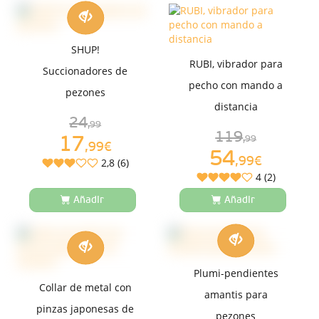
SHUP!
RUBI, vibrador para
Succionadores de
pecho con mando a
pezones
distancia
24
,99
119
17
,99
,99€
54
,99€
2,8 (6)
4 (2)
Añadir
Añadir
Plumi-pendientes
Collar de metal con
amantis para
pinzas japonesas de
pezones