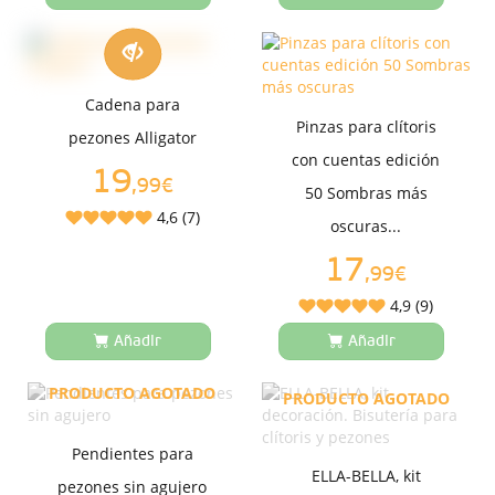
Cadena para
Pinzas para clítoris
pezones Alligator
con cuentas edición
19
,99€
50 Sombras más
4,6 (7)
oscuras...
17
,99€
4,9 (9)
Añadir
Añadir
PRODUCTO AGOTADO
PRODUCTO AGOTADO
Pendientes para
ELLA-BELLA, kit
pezones sin agujero