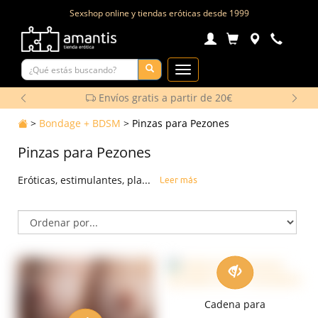
Sexshop online y tiendas eróticas desde
1999
Toggle
Navigation
Envíos gratis a partir de 20€
>
Bondage + BDSM
>
Pinzas para Pezones
Pinzas para Pezones
Eróticas, estimulantes, pla...
Leer más
Cadena para