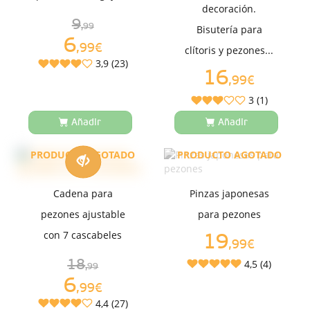
decoración.
9
,99
Bisutería para
6
,99€
clítoris y pezones...
3,9 (23)
16
,99€
3 (1)
Añadir
Añadir
PRODUCTO AGOTADO
PRODUCTO AGOTADO
Cadena para
Pinzas japonesas
pezones ajustable
para pezones
con 7 cascabeles
19
,99€
18
4,5 (4)
,99
6
,99€
4,4 (27)