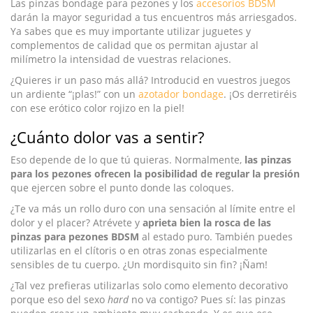
Las pinzas bondage para pezones y los
accesorios BDSM
darán la mayor seguridad a tus encuentros más arriesgados.
Ya sabes que es muy importante utilizar juguetes y
complementos de calidad que os permitan ajustar al
milímetro la intensidad de vuestras relaciones.
¿Quieres ir un paso más allá? Introducid en vuestros juegos
un ardiente “¡plas!” con un
azotador bondage
. ¡Os derretiréis
con ese erótico color rojizo en la piel!
¿Cuánto dolor vas a sentir?
Eso depende de lo que tú quieras. Normalmente,
las pinzas
para los pezones ofrecen la posibilidad de regular la presión
que ejercen sobre el punto donde las coloques.
¿Te va más un rollo duro con una sensación al límite entre el
dolor y el placer? Atrévete y
aprieta bien la rosca de las
pinzas para pezones BDSM
al estado puro. También puedes
utilizarlas en el clítoris o en otras zonas especialmente
sensibles de tu cuerpo. ¿Un mordisquito sin fin? ¡Ñam!
¿Tal vez prefieras utilizarlas solo como elemento decorativo
porque eso del sexo
hard
no va contigo? Pues sí: las pinzas