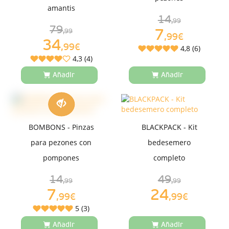
amantis
14
,99
79
7
,99
,99€
34
,99€
4,8 (6)
4,3 (4)
Añadir
Añadir
BOMBONS - Pinzas
BLACKPACK - Kit
para pezones con
bedesemero
pompones
completo
14
49
,99
,99
7
24
,99€
,99€
5 (3)
Añadir
Añadir