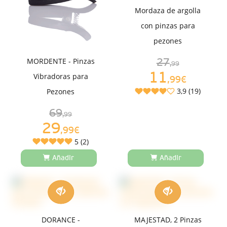
Mordaza de argolla
con pinzas para
pezones
MORDENTE - Pinzas
27
,99
11
Vibradoras para
,99€
3,9 (19)
Pezones
69
,99
29
,99€
5 (2)
Añadir
Añadir
DORANCE -
MAJESTAD, 2 Pinzas