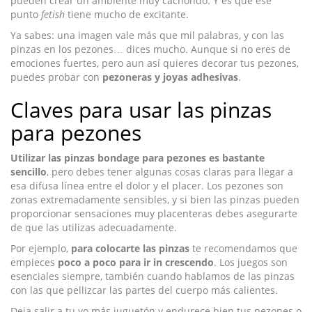
pueden crear un ambiente muy cachondo. Y es que ese
punto
fetish
tiene mucho de excitante.
Ya sabes: una imagen vale más que mil palabras, y con las
pinzas en los pezones… dices mucho. Aunque si no eres de
emociones fuertes, pero aun así quieres decorar tus pezones,
puedes probar con
pezoneras y joyas adhesivas
.
Claves para usar las pinzas
para pezones
Utilizar las pinzas bondage para pezones es bastante
sencillo
, pero debes tener algunas cosas claras para llegar a
esa difusa línea entre el dolor y el placer. Los pezones son
zonas extremadamente sensibles, y si bien las pinzas pueden
proporcionar sensaciones muy placenteras debes asegurarte
de que las utilizas adecuadamente.
Por ejemplo,
para colocarte las pinzas
te recomendamos que
empieces
poco a poco para ir in crescendo
. Los juegos son
esenciales siempre, también cuando hablamos de las pinzas
con las que pellizcar las partes del cuerpo más calientes.
Deja salir a tu yo más juguetón y endurece bien tus pezones o