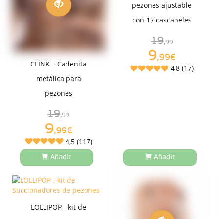
pezones ajustable
con 17 cascabeles
19
,99
9
,99€
CLINK – Cadenita
4,8 (17)
metálica para
pezones
19
,99
9
,99€
4,5 (117)
Añadir
Añadir
LOLLIPOP - kit de