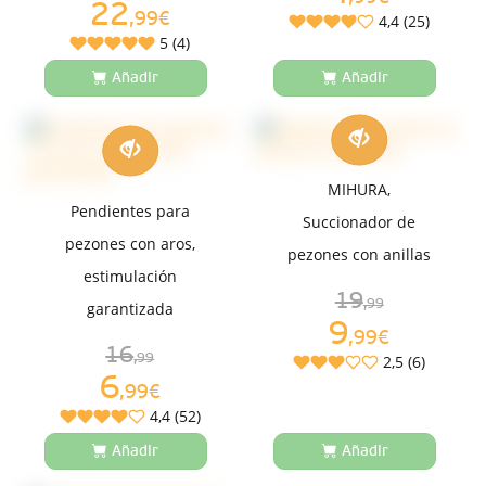
22
,99€
4,4 (25)
5 (4)
Añadir
Añadir
MIHURA,
Pendientes para
Succionador de
pezones con aros,
pezones con anillas
estimulación
19
,99
garantizada
9
,99€
16
,99
2,5 (6)
6
,99€
4,4 (52)
Añadir
Añadir