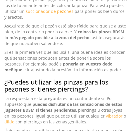
los de tu amante antes de colocar la pinza. Para esto puedes
utilizar un
succionador de pezones
para ponerlos bien duros
y erectos.
Asegúrate de que el pezón esté algo rígido para que se ajuste
bien, de lo contrario podría caerse. Y
coloca las pinzas BDSM
lo más pegado posible a la zona del pecho
: así te asegurarás
de que no acaben saliéndose.
Si es la primera vez que las usáis, una buena idea es conocer
qué sensaciones producen antes de ponerla sobre los
pezones. Por ejemplo, podéis
ponerla en vuestro dedo
meñique
e ir ajustando la presión. La información es poder.
¿Puedes utilizar las pinzas para los
pezones si tienes piercings?
La respuesta a esta pregunta es un contundente sí. Por
supuesto que
puedes disfrutar de las sensaciones de estos
juguetes BDSM si tienes pendientes
, piercings u otras joyas
en los pezones, igual que puedes utilizar cualquier
vibrador
o
dildo
con piercings en las zonas genitales.
Únicamente es posible que tengas que echarle un poco más