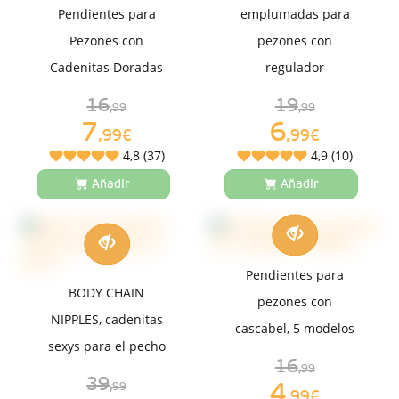
Pendientes para
emplumadas para
Pezones con
pezones con
Cadenitas Doradas
regulador
16
19
,99
,99
7
6
,99€
,99€
4,8 (37)
4,9 (10)
Añadir
Añadir
Pendientes para
BODY CHAIN
pezones con
NIPPLES, cadenitas
cascabel, 5 modelos
sexys para el pecho
16
,99
39
4
,99
,99€