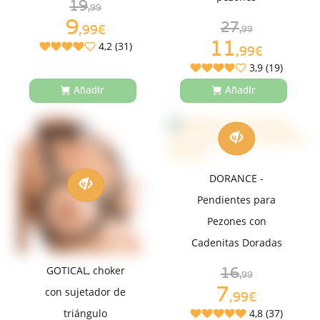
19
,99
9
27
,99€
,99
11
4,2 (31)
,99€
3,9 (19)
Añadir
Añadir
DORANCE -
Pendientes para
Pezones con
Cadenitas Doradas
GOTICAL, choker
16
,99
7
con sujetador de
,99€
4,8 (37)
triángulo