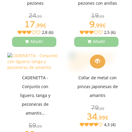
pezones
pezones con anillas
24
19
,99
,99
17
9
,99€
,99€
2,8 (6)
2,5 (6)
Añadir
Añadir
CADENETTA -
Collar de metal con
Conjunto con
pinzas japonesas de
liguero, tanga y
amantis
pezoneras de
79
,99
amantis...
34
,99€
4,3 (4)
59
,99