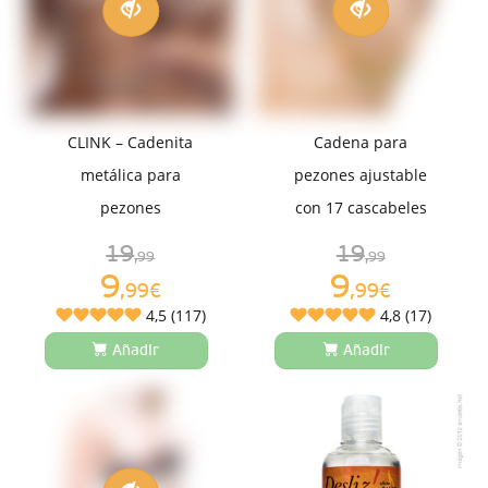
CLINK – Cadenita
Cadena para
metálica para
pezones ajustable
pezones
con 17 cascabeles
19
19
,99
,99
9
9
,99€
,99€
4,5 (117)
4,8 (17)
Añadir
Añadir