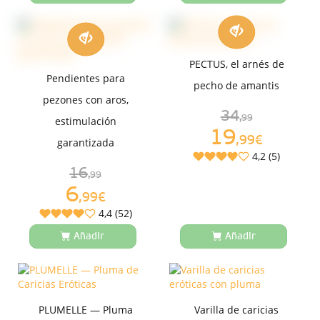
PECTUS, el arnés de
Pendientes para
pecho de amantis
pezones con aros,
34
,99
estimulación
19
,99€
garantizada
4,2 (5)
16
,99
6
,99€
4,4 (52)
Añadir
Añadir
PLUMELLE — Pluma
Varilla de caricias