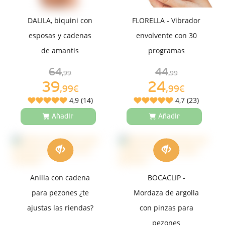
DALILA, biquini con
FLORELLA - Vibrador
esposas y cadenas
envolvente con 30
de amantis
programas
64
44
,99
,99
39
24
,99€
,99€
4,9 (14)
4,7 (23)
Añadir
Añadir
Anilla con cadena
BOCACLIP -
para pezones ¿te
Mordaza de argolla
ajustas las riendas?
con pinzas para
pezones