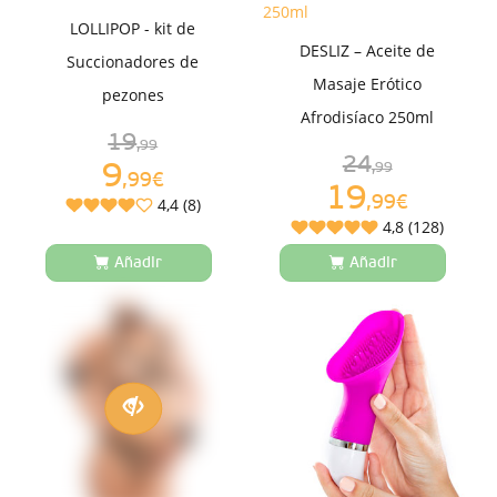
LOLLIPOP - kit de
DESLIZ – Aceite de
Succionadores de
Masaje Erótico
pezones
Afrodisíaco 250ml
19
,99
24
9
,99
,99€
19
,99€
4,4 (8)
4,8 (128)
Añadir
Añadir