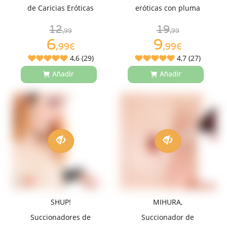
de Caricias Eróticas
eróticas con pluma
12
19
,99
,99
6
9
,99€
,99€
4,6 (29)
4,7 (27)
Añadir
Añadir
SHUP!
MIHURA,
Succionadores de
Succionador de