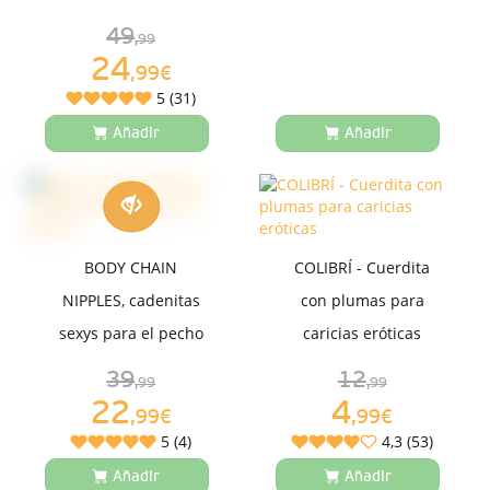
49
,99
24
,99€
5 (31)
Añadir
Añadir
BODY CHAIN
COLIBRÍ - Cuerdita
NIPPLES, cadenitas
con plumas para
sexys para el pecho
caricias eróticas
39
12
,99
,99
22
4
,99€
,99€
5 (4)
4,3 (53)
Añadir
Añadir