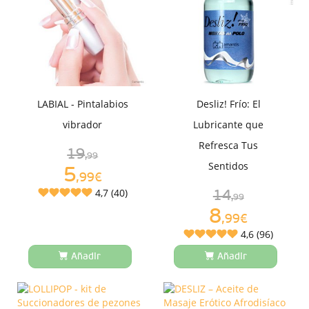
LABIAL - Pintalabios
Desliz! Frío: El
vibrador
Lubricante que
Refresca Tus
19
,99
Sentidos
5
,99€
4,7 (40)
14
,99
8
,99€
4,6 (96)
Añadir
Añadir