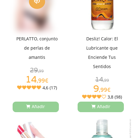
PERLATTO, conjunto
Desliz! Calor: El
de perlas de
Lubricante que
amantis
Enciende Tus
Sentidos
29
,99
14
14
,99€
,99
9
4,6 (17)
,99€
3,8 (98)
Añadir
Añadir