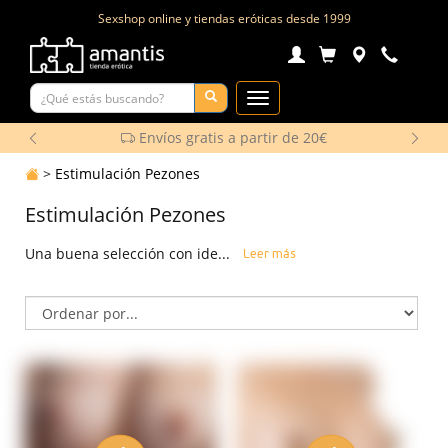
Sexshop online y tiendas eróticas desde
1999
Toggle
Navigation
Envíos gratis a partir de 20€
>
Estimulación Pezones
Estimulación Pezones
Una buena selección con ide...
Leer más