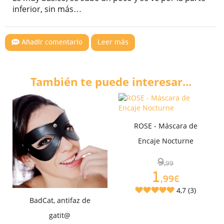
inferior, sin más…
Añadir comentario
Leer más
También te puede interesar...
ROSE - Máscara de
Encaje Nocturne
9
,99
1
,99€
4,7 (3)
BadCat, antifaz de
gatit@