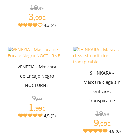
19
,99
3
,99€
4,3 (4)
VENEZIA - Máscara
SHINKARA -
de Encaje Negro
Máscara ciega sin
NOCTURNE
orificios,
9
,99
transpirable
1
,99€
19
4,5 (2)
,99
9
,99€
4,8 (6)