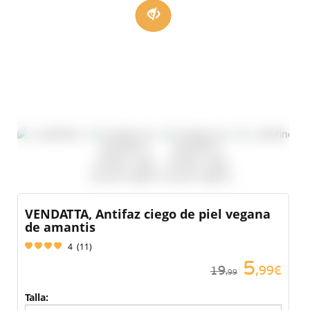
VENDATTA, Antifaz ciego de piel vegana
de amantis
4
(
11
)
5
19
,99€
,99
Talla: