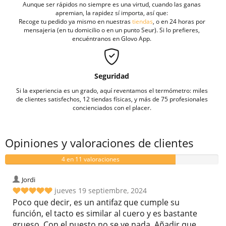
Aunque ser rápidos no siempre es una virtud, cuando las ganas
apremian, la rapidez sí importa, así que:
Recoge tu pedido ya mismo en nuestras
tiendas
, o en 24 horas por
mensajeria (en tu domicilio o en un punto Seur). Si lo prefieres,
encuéntranos en Glovo App.
Seguridad
Si la experiencia es un grado, aquí reventamos el termómetro: miles
de clientes satisfechos, 12 tiendas físicas, y más de 75 profesionales
concienciados con el placer.
Opiniones y valoraciones de clientes
4 en 11 valoraciones
Jordi
jueves 19 septiembre, 2024
Poco que decir, es un antifaz que cumple su
función, el tacto es similar al cuero y es bastante
grueso. Con el puesto no se ve nada. Añadir que