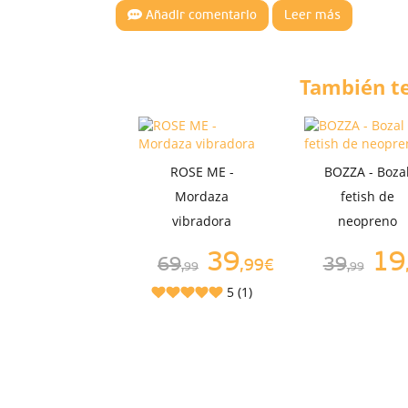
Añadir comentario
Leer más
También te
ROSE ME -
BOZZA - Boza
Mordaza
fetish de
vibradora
neopreno
39
19
69
39
,99€
,99
,99
5 (1)