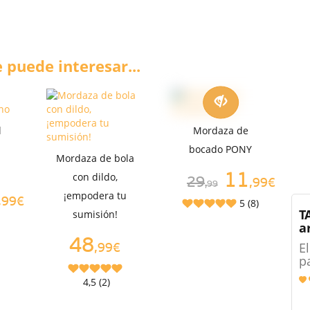
 puede interesar...
l
Mordaza de
bocado PONY
Mordaza de bola
con dildo,
11
29
,99€
,99
¡empodera tu
,99€
5 (8)
T
sumisión!
a
48
E
,99€
p
4,5 (2)