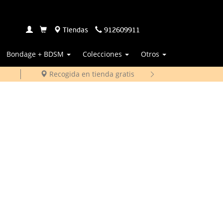
Tiendas
912609911
Bondage + BDSM
Colecciones
Otros
Recogida en tienda gratis