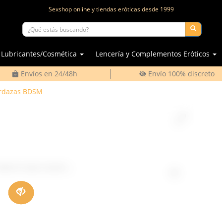
Sexshop online y tiendas eróticas desde
1999
Lubricantes/Cosmética
Lencería y Complementos Eróticos
Envíos en 24/48h
Envío 100% discreto
rdazas BDSM
ailed to load content...