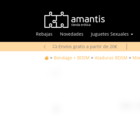
Rebajas
Novedades
Juguetes Sexuales
Envíos gratis a partir de 20€
>
Bondage + BDSM
>
Ataduras BDSM
>
Mo
1
/
5
Oops... F