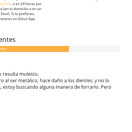
tiendas
, o en 24 horas por
a (en tu domicilio o en un
Seur). Si lo prefieres,
ntranos en Glovo App.
ientes
ones
o resulta mulesto.
 al ser metálico, hace daño a los dientes, y no lo
a, estoy buscando alguna manera de forrarlo. Pero