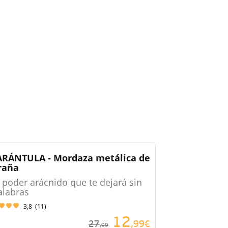
ARÁNTULA - Mordaza metálica de
raña
l poder arácnido que te dejará sin
alabras
3,8
(
11
)
12
27
,99€
,99