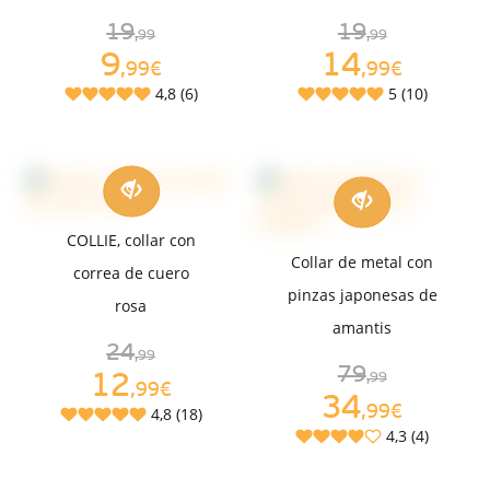
19
19
,99
,99
9
14
,99€
,99€
4,8 (6)
5 (10)
COLLIE, collar con
Collar de metal con
correa de cuero
pinzas japonesas de
rosa
amantis
24
,99
79
12
,99
,99€
34
,99€
4,8 (18)
4,3 (4)