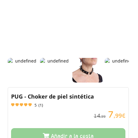
PUG - Choker de piel sintética
5
(
1
)
7
14
,99€
,99
Añadir a la cesta