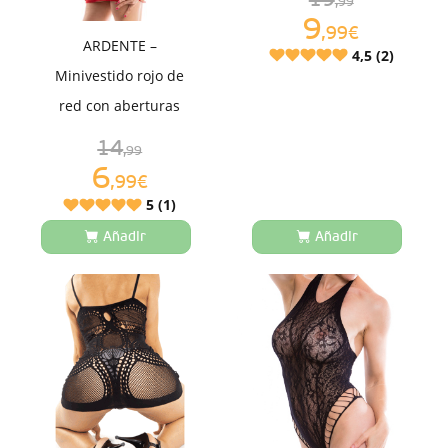
,99
9
,99€
ARDENTE –
4,5 (2)
Minivestido rojo de
red con aberturas
14
,99
6
,99€
5 (1)
Añadir
Añadir