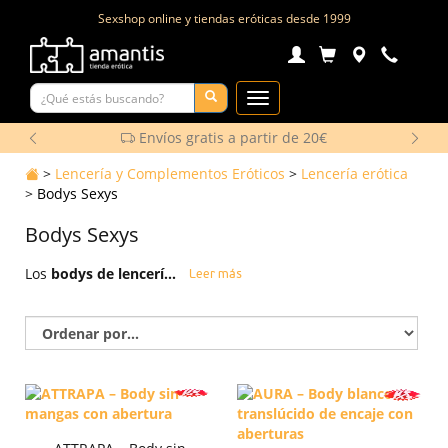
Sexshop online y tiendas eróticas desde
1999
Toggle
Navigation
Envíos gratis a partir de 20€
>
Lencería y Complementos Eróticos
>
Lencería erótica
>
Bodys Sexys
Bodys Sexys
Los
bodys de lencerí...
Leer más