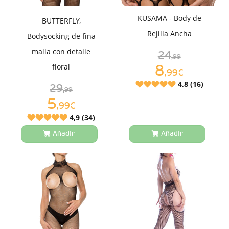
KUSAMA - Body de
BUTTERFLY,
Rejilla Ancha
Bodysocking de fina
malla con detalle
24
,99
floral
8
,99€
4,8 (16)
29
,99
5
,99€
4,9 (34)
Añadir
Añadir