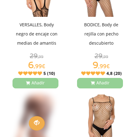
VERSALLES, Body
BODICE, Body de
negro de encaje con
rejilla con pecho
medias de amantis
descubierto
29
29
,99
,99
6
9
,99€
,99€
5 (10)
4,8 (20)
Añadir
Añadir