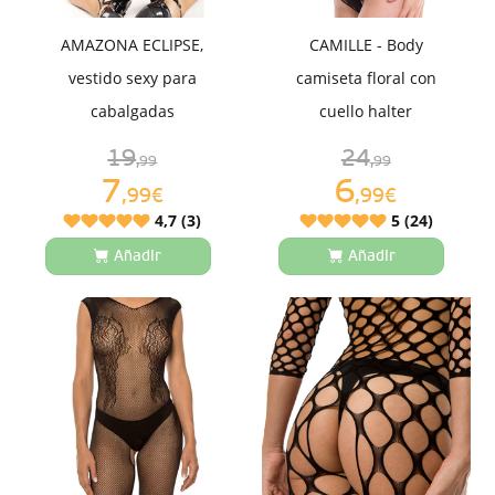
AMAZONA ECLIPSE,
CAMILLE - Body
vestido sexy para
camiseta floral con
cabalgadas
cuello halter
19
24
,99
,99
7
6
,99€
,99€
4,7 (3)
5 (24)
Añadir
Añadir