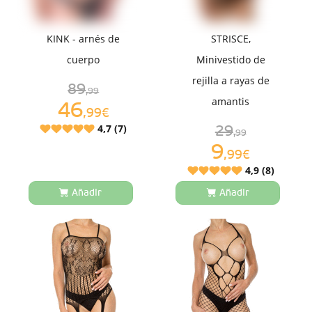
KINK - arnés de
STRISCE,
cuerpo
Minivestido de
rejilla a rayas de
89
,99
amantis
46
,99€
4,7 (7)
29
,99
9
,99€
4,9 (8)
Añadir
Añadir