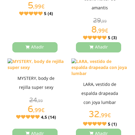
5
,99€
amantis
5 (4)
29
,99
8
,99€
5 (3)
Añadir
Añadir
MYSTERY, body de
LARA, vestido de
rejilla super sexy
espalda drapeada
24
,99
con joya lumbar
6
,99€
32
,99€
4,5 (14)
5 (1)
Añadir
Añadir