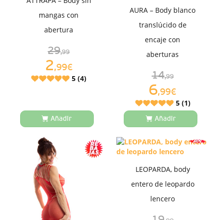
ATTRAPA – Body sin
AURA – Body blanco
mangas con
translúcido de
abertura
encaje con
29
,99
aberturas
2
,99€
14
5 (4)
,99
6
,99€
5 (1)
Añadir
Añadir
LEOPARDA, body
entero de leopardo
lencero
19