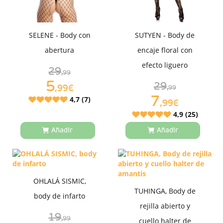
SELENE - Body con
SUTYEN - Body de
abertura
encaje floral con
efecto liguero
29
,99
5
29
,99€
,99
7
4,7 (7)
,99€
4,9 (25)
Añadir
Añadir
OHLALÁ SISMIC,
TUHINGA, Body de
body de infarto
rejilla abierto y
19
,99
cuello halter de