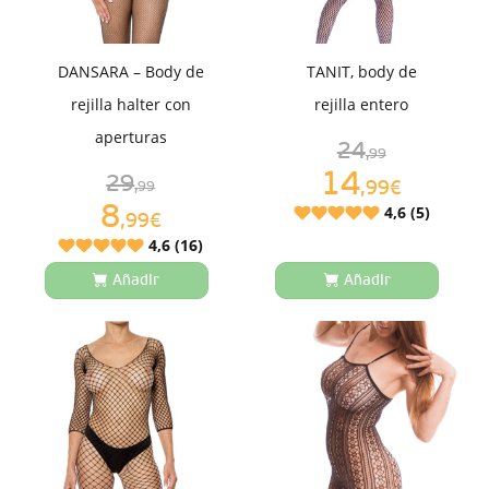
DANSARA – Body de
TANIT, body de
rejilla halter con
rejilla entero
aperturas
24
,99
14
29
,99€
,99
8
4,6 (5)
,99€
4,6 (16)
Añadir
Añadir