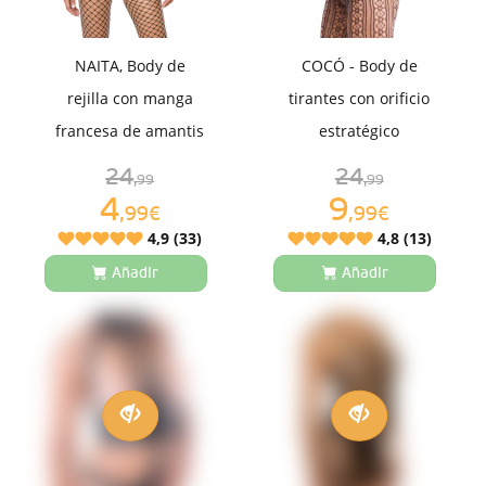
NAITA, Body de
COCÓ - Body de
rejilla con manga
tirantes con orificio
francesa de amantis
estratégico
24
24
,99
,99
4
9
,99€
,99€
4,9 (33)
4,8 (13)
Añadir
Añadir