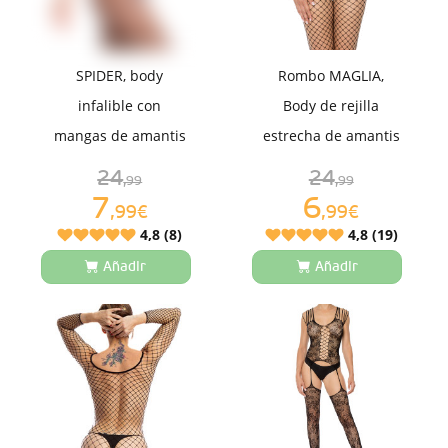
SPIDER, body
Rombo MAGLIA,
infalible con
Body de rejilla
mangas de amantis
estrecha de amantis
24
24
,99
,99
7
6
,99€
,99€
4,8 (8)
4,8 (19)
Añadir
Añadir