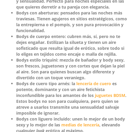
y sensualidad. Perfecto para noches especiales en las
que quieres derretir a tu pareja con elegancia.
Bodys con aberturas
: pensados para las noches más
traviesas. Tienen agujeros en sitios estratégicos, como
la entrepierna o el pompis, y son pura provocación y
funcionalidad.
Bodys de cuerpo entero
: cubren más, sí, pero no te
dejes engañar. Estilizan la silueta y tienen un aire
sofisticado que resulta igual de erótico, sobre todo si
lo eliges en tejidos como encaje o malla de rejilla.
Bodys estilo triquini
: mezcla de bañador y body sexy,
son frescos, juguetones y con cortes que dejan la piel
al aire. Son para quienes buscan algo diferente y
divertido con un toque veraniego.
Bodys de cuero tipo arnés
: la
lencería de cuero
es
potente, dominante y con un aire fetichista
inconfundible para los amantes de los
juguetes BDSM
.
Estos bodys no son para cualquiera, pero quien se
atreve a usarlos transmite una sensualidad salvaje
imposible de ignorar.
Bodys con liguero incluido
: unen lo mejor de un body
sexy y lo mejor de las
medias de lencería
, elevando
cualquier
look
erótico al máximo.