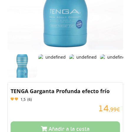
TENGA Garganta Profunda efecto frío
1,5
(
6
)
14
,99€
Añadir a la cesta