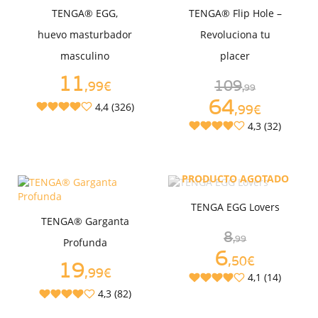
TENGA® EGG,
TENGA® Flip Hole –
huevo masturbador
Revoluciona tu
masculino
placer
11
109
,99€
,99
64
4,4 (326)
,99€
4,3 (32)
PRODUCTO AGOTADO
TENGA EGG Lovers
TENGA® Garganta
8
,99
Profunda
6
,50€
19
,99€
4,1 (14)
4,3 (82)