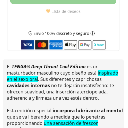
Lista de deseos
Envío 100% discreto y seguro
El
TENGA® Deep Throat Cool Editio
n
es un
masturbador masculino cuyo diseño está
inspirado
en el sexo oral
. Sus diferentes y caprichosas
cavidades internas
no te dejarán insatisfecho: Te
ofrecen suavidad, una inserción aterciopelada,
adherencia y firmeza una vez estés dentro.
Esta edición especial
incorpora lubricante al mentol
que se va liberando a medida que lo penetras
proporcionando
una sensación de frescor