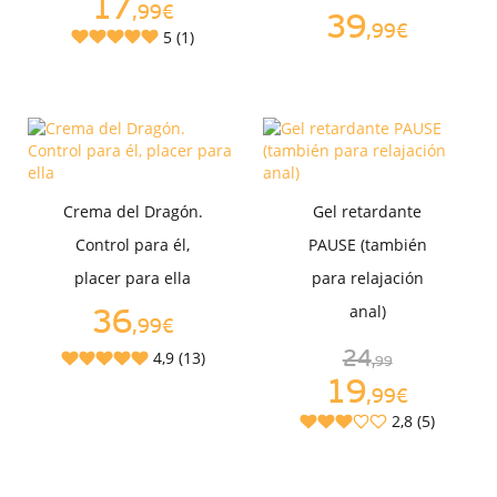
17
,99€
39
,99€
5 (1)
Crema del Dragón.
Gel retardante
Control para él,
PAUSE (también
placer para ella
para relajación
anal)
36
,99€
4,9 (13)
24
,99
19
,99€
2,8 (5)