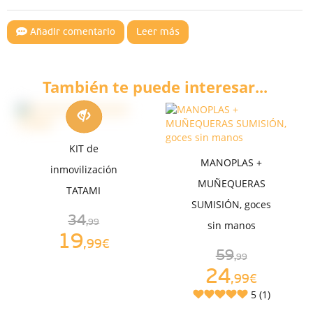
Añadir comentario
Leer más
También te puede interesar...
KIT de
MANOPLAS +
inmovilización
MUÑEQUERAS
TATAMI
SUMISIÓN, goces
34
,99
sin manos
19
,99€
59
,99
24
,99€
5 (1)