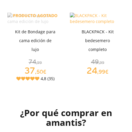
PRODUCTO AGOTADO
Kit de Bondage para
BLACKPACK - Kit
cama edición de
bedesemero
lujo
completo
74
49
,99
,99
37
24
,50€
,99€
4,8 (35)
¿Por qué comprar en
amantis?