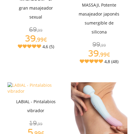
MASSAJI, Potente
gran masajeador
masajeador japonés
sexual
sumergible de
69
,99
silicona
39
,99€
99
4,6 (5)
,99
39
,99€
4,8 (48)
LABIAL - Pintalabios
vibrador
19
,99
5
,99€