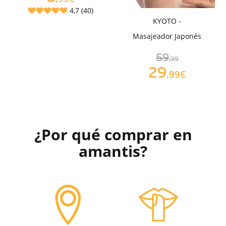
4,7 (40)
KYOTO -
Masajeador Japonés
59
,99
29
,99€
¿Por qué comprar en
amantis?