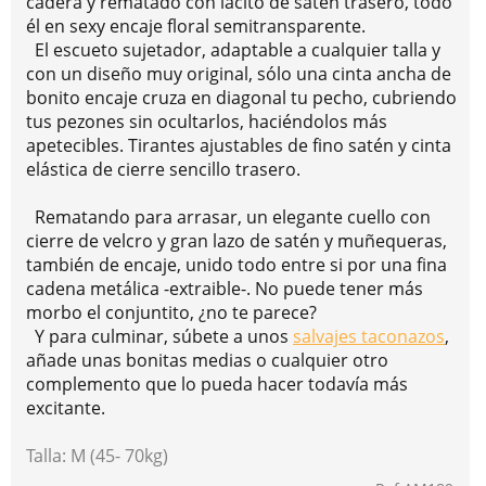
cadera y rematado con lacito de satén trasero, todo
él en sexy encaje floral semitransparente.
El escueto sujetador, adaptable a cualquier talla y
con un diseño muy original, sólo una cinta ancha de
bonito encaje cruza en diagonal tu pecho, cubriendo
tus pezones sin ocultarlos, haciéndolos más
apetecibles. Tirantes ajustables de fino satén y cinta
elástica de cierre sencillo trasero.
Rematando para arrasar, un elegante cuello con
cierre de velcro y gran lazo de satén y muñequeras,
también de encaje, unido todo entre si por una fina
cadena metálica -extraible-. No puede tener más
morbo el conjuntito, ¿no te parece?
Y para culminar, súbete a unos
salvajes taconazos
,
añade unas bonitas medias o cualquier otro
complemento que lo pueda hacer todavía más
excitante.
Talla: M (45- 70kg)