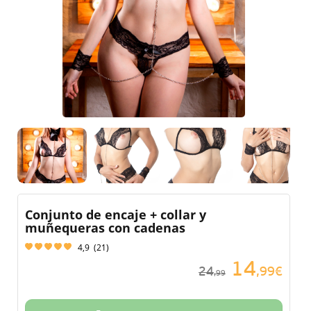
Conjunto de encaje + collar y
muñequeras con cadenas
4,9
(
21
)
14
24
,99€
,99