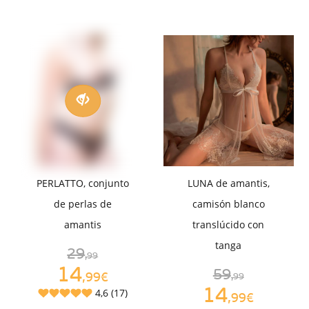
PERLATTO, conjunto
LUNA de amantis,
de perlas de
camisón blanco
amantis
translúcido con
tanga
29
,99
14
59
,99€
,99
14
4,6 (17)
,99€