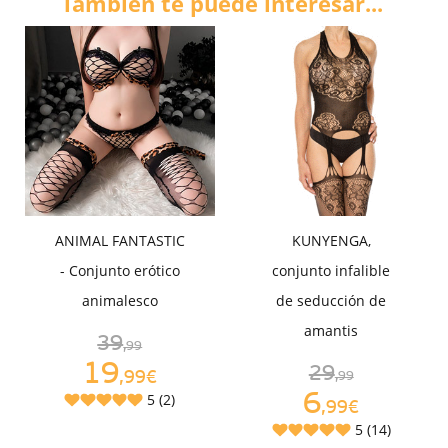
También te puede interesar...
ANIMAL FANTASTIC
KUNYENGA,
- Conjunto erótico
conjunto infalible
animalesco
de seducción de
amantis
39
,99
19
29
,99€
,99
6
5 (2)
,99€
5 (14)