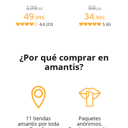
109
59
,99
,99
49
34
,99€
,99€
4,4 (23)
5 (6)
¿Por qué comprar en
amantis?
11 tiendas
Paquetes
amantis por toda
anónimos.