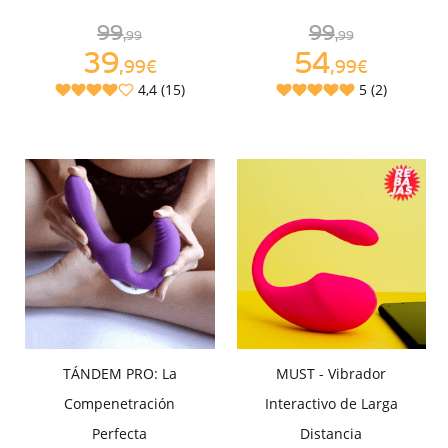
99
99
,99
,99
39
54
,99€
,99€
4,4 (15)
5 (2)
TÁNDEM PRO: La
MUST - Vibrador
Compenetración
Interactivo de Larga
Perfecta
Distancia