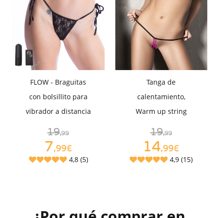
FLOW - Braguitas
Tanga de
con bolsillito para
calentamiento,
vibrador a distancia
Warm up string
19
19
,99
,99
7
14
,99€
,99€
4,8 (5)
4,9 (15)
¿Por qué comprar en