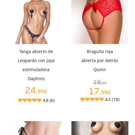
Tanga abierto de
Braguita roja
Leopardo con joya
abierta por detrás
estimuladora
Quinn
Daphnis
19
,99
24
17
,99€
,99€
4,5 (18)
4,8 (6)