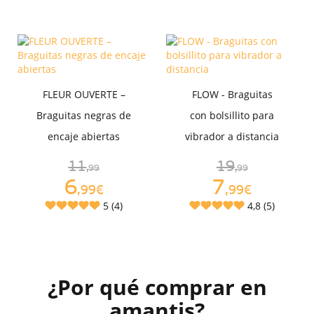
FLEUR OUVERTE –
FLOW - Braguitas
Braguitas negras de
con bolsillito para
encaje abiertas
vibrador a distancia
11
19
,99
,99
6
7
,99€
,99€
5 (4)
4,8 (5)
¿Por qué comprar en
amantis?