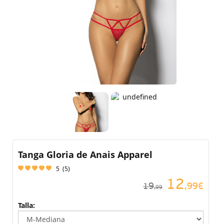
Tanga Gloria de Anais Apparel
5
(
5
)
12
19
,99€
,99
Talla: