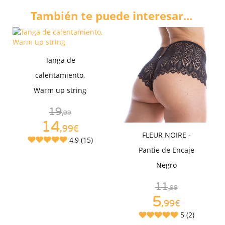
También te puede interesar...
Tanga de
calentamiento,
Warm up string
19
,99
14
,99€
FLEUR NOIRE -
4,9 (15)
Pantie de Encaje
Negro
11
,99
5
,99€
5 (2)