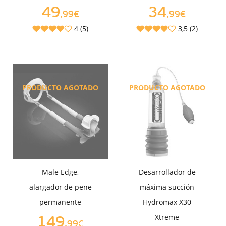
49
34
,99€
,99€
4 (5)
3,5 (2)
PRODUCTO AGOTADO
PRODUCTO AGOTADO
Male Edge,
Desarrollador de
alargador de pene
máxima succión
permanente
Hydromax X30
Xtreme
149
,99€