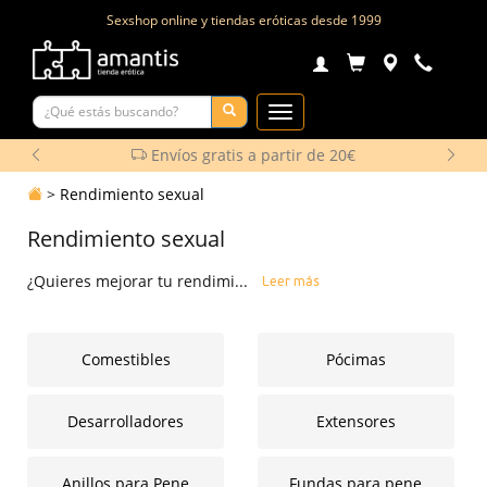
Sexshop online y tiendas eróticas desde
1999
Toggle
Navigation
Envíos gratis a partir de 20€
>
Rendimiento sexual
Rendimiento sexual
¿Quieres mejorar tu rendimi...
Leer más
Comestibles
Pócimas
Desarrolladores
Extensores
Anillos para Pene
Fundas para pene