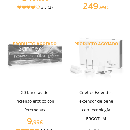
249
3,5 (2)
,99€
PRODUCTO AGOTADO
PRODUCTO AGOTADO
20 barritas de
Gnetics Extender,
incienso erótico con
extensor de pene
feromonas
con tecnología
ERGOTUM
9
,99€