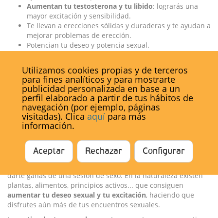
Aumentan tu testosterona y tu libido
: lograrás una
mayor excitación y sensibilidad.
Te llevan a erecciones sólidas y duraderas y te ayudan a
mejorar problemas de erección.
Potencian tu deseo y potencia sexual.
Propician un mejor riego sanguíneo en tu miembro.
Utilizamos cookies propias y de terceros
En definitiva, conseguirás una vida sexual saludable,
para fines analíticos y para mostrarte
estimulante y satisfactoria. Existen muchos caminos para
publicidad personalizada en base a un
llegar a ese lugar donde tus ganas se han escondido.
Los
perfil elaborado a partir de tus hábitos de
productos afrodisíacos son todo un mapa del placer
, ¡y es
navegación (por ejemplo, páginas
que todos los caminos llegan a Roma!
visitadas). Clica
aquí
para más
información.
¿Cuáles son los productos afrodisíacos
por excelencia?
Aceptar
Rechazar
Configurar
Seguro que has oído hablar de que alimentos como el
chocolate, las ostras o las fresas pueden aumentar tu libido y
darte ganas de una sesión de sexo. En la naturaleza existen
plantas, alimentos, principios activos... que consiguen
aumentar tu deseo sexual y tu excitación
, haciendo que
disfrutes aún más de tus encuentros sexuales.