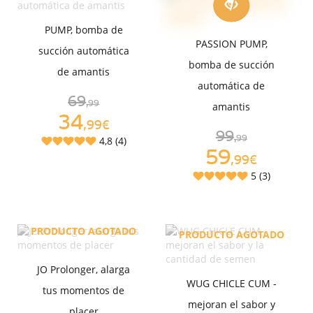
PUMP, bomba de
PASSION PUMP,
succión automática
bomba de succión
de amantis
automática de
69
,99
amantis
34
,99€
99
4,8 (4)
,99
59
,99€
5 (3)
PRODUCTO AGOTADO
PRODUCTO AGOTADO
JO Prolonger, alarga
WUG CHICLE CUM -
tus momentos de
mejoran el sabor y
placer