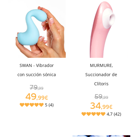
SWAN - Vibrador
MURMURE,
con succión sónica
Succionador de
Clítoris
79
,99
49
59
,99€
,99
34
5 (4)
,99€
4,7 (42)