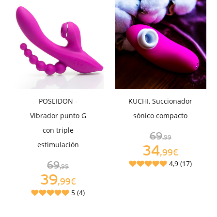
POSEIDON -
KUCHI, Succionador
Vibrador punto G
sónico compacto
con triple
69
,99
estimulación
34
,99€
4,9 (17)
69
,99
39
,99€
5 (4)