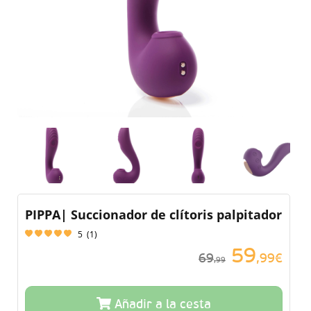
PIPPA| Succionador de clítoris palpitador
5
(
1
)
59
69
,99€
,99
Añadir a la cesta