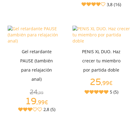
3,8 (16)
Gel retardante
PENIS XL DUO. Haz
PAUSE (también
crecer tu miembro
para relajación
por partida doble
anal)
25
,99€
24
5 (5)
,99
19
,99€
2,8 (5)