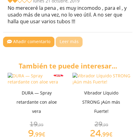
lunes 21 octubre, 2019
No mereceré la pena , es muy incomodo , para el , y
usado más de una vez, no lo veo útil. A no ser que
halla que usar varios tubos !!!
Añadir comentario
Leer más
También te puede interesar...
DURA — Spray
Vibrador Líquido
retardante con aloe
STRONG ¡Aún más
vera
Fuerte!
19
29
,99
,99
9
24
,99€
,99€