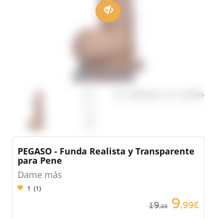
PEGASO - Funda Realista y Transparente
para Pene
Dame más
1
(
1
)
9
19
,99€
,99