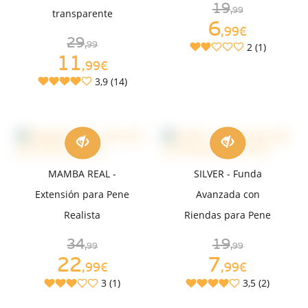
19
,99
transparente
6
,99€
29
,99
2 (1)
11
,99€
3,9 (14)
MAMBA REAL -
SILVER - Funda
Extensión para Pene
Avanzada con
Realista
Riendas para Pene
34
19
,99
,99
22
7
,99€
,99€
3 (1)
3,5 (2)