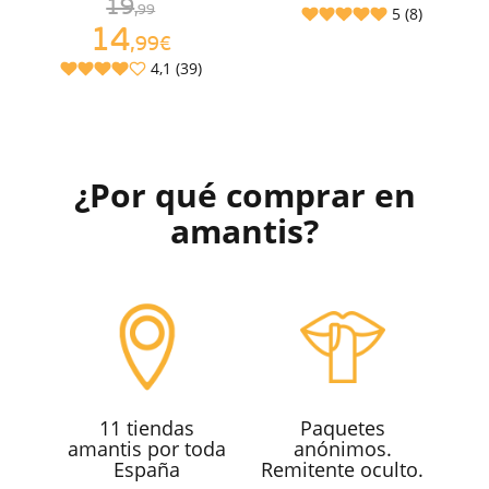
19
,99
5 (8)
14
,99€
4,1 (39)
¿Por qué comprar en
amantis?
11 tiendas
Paquetes
amantis por toda
anónimos.
España
Remitente oculto.