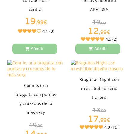
con abertura
flecos y abertura
central
ARETUSA
19
19
,99€
,99
12
4,1 (8)
,99€
4,5 (2)
Añadir
Añadir
Braguitas Night con
Connie, una
irresistible diseño
braguita con puntas
trasero
y cruzados de lo
13
,99
más sexy
17
,99€
19
,99
4,8 (15)