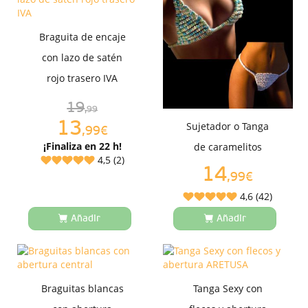
Braguita de encaje
con lazo de satén
rojo trasero IVA
19
,99
13
Sujetador o Tanga
,99€
¡Finaliza en 22 h!
de caramelitos
4,5 (2)
14
,99€
4,6 (42)
Añadir
Añadir
Braguitas blancas
Tanga Sexy con