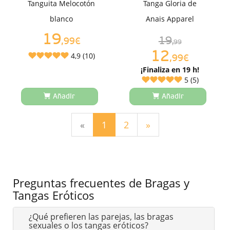
Tanguita Melocotón
Tanga Gloria de
blanco
Anais Apparel
19
19
,99€
,99
12
4,9 (10)
,99€
¡Finaliza en 19 h!
5 (5)
Añadir
Añadir
(current)
«
1
2
»
Preguntas frecuentes de Bragas y
Tangas Eróticos
¿Qué prefieren las parejas, las bragas
sexuales o los tangas eróticos?