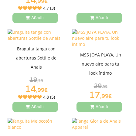
14
,99€
4,7 (3)
Añadir
Añadir
Braguita tanga con
MSS JOYA PLAYA, Un
aberturas Sottile de
nuevo aire para tu
Anais
look íntimo
19
,99
29
14
,99
,99€
17
,99€
4,8 (5)
Añadir
Añadir