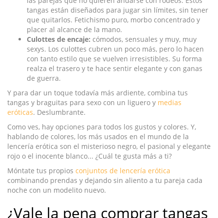
las parejas que no quieren andarse con rodeos. Estos
tangas están diseñados para jugar sin límites, sin tener
que quitarlos. Fetichismo puro, morbo concentrado y
placer al alcance de la mano.
Culottes de encaje:
cómodos, sensuales y muy, muy
sexys. Los culottes cubren un poco más, pero lo hacen
con tanto estilo que se vuelven irresistibles. Su forma
realza el trasero y te hace sentir elegante y con ganas
de guerra.
Y para dar un toque todavía más ardiente, combina tus
tangas y braguitas para sexo con un liguero y
medias
eróticas
. Deslumbrante.
Como ves, hay opciones para todos los gustos y colores. Y,
hablando de colores, los más usados en el mundo de la
lencería erótica son el misterioso negro, el pasional y elegante
rojo o el inocente blanco... ¿Cuál te gusta más a ti?
Móntate tus propios
conjuntos de lencería erótica
combinando prendas y dejando sin aliento a tu pareja cada
noche con un modelito nuevo.
¿Vale la pena comprar tangas