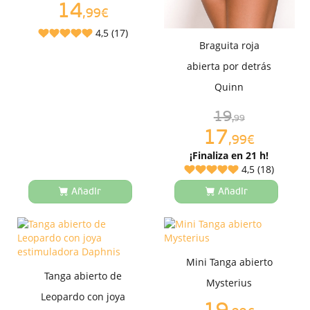
14
,99€
4,5 (17)
Braguita roja
abierta por detrás
Quinn
19
,99
17
,99€
¡Finaliza en 21 h!
4,5 (18)
Añadir
Añadir
Mini Tanga abierto
Tanga abierto de
Mysterius
Leopardo con joya