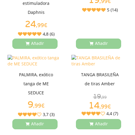
19
,99€
estimuladora
5 (14)
Daphnis
24
,99€
4,8 (6)
Añadir
Añadir
PALMIRA, exótico
TANGA BRASILEÑA
tanga de ME
de tiras Amber
SEDUCE
19
,99
9
14
,99€
,99€
4,4 (7)
3,7 (3)
Añadir
Añadir