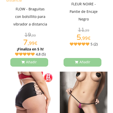
FLEUR NOIRE -
FLOW - Braguitas
Pantie de Encaje
con bolsillito para
Negro
vibrador a distancia
11
,99
19
5
,99
,99€
7
,99€
5 (2)
¡Finaliza en 5 h!
4,8 (5)
Añadir
Añadir