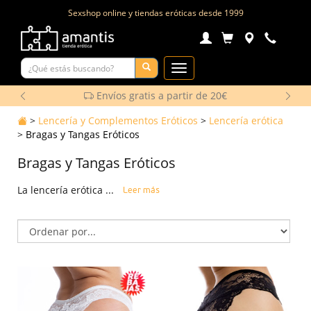
Sexshop online y tiendas eróticas desde
1999
Toggle
Navigation
Envíos gratis a partir de 20€
>
Lencería y Complementos Eróticos
>
Lencería erótica
>
Bragas y Tangas Eróticos
Bragas y Tangas Eróticos
La lencería erótica ...
Leer más