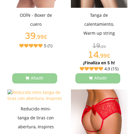
ODÍN - Boxer de
Tanga de
cuero
calentamiento,
Warm up string
39
,99€
5 (1)
19
,99
14
,99€
¡Finaliza en 5 h!
4,9 (15)
Añadir
Añadir
Reducido mini-
tanga de tiras con
abertura, Inspires