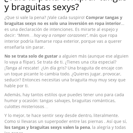
y braguitas sexys?
¿Que si vale la pena? ¡Vale cada suspiro!
Comprar tangas y
braguitas sexys no es solo una inversión en ropa interior
...
es una declaración de intenciones. Es mirarte al espejo y
decir:
“Mmm… hoy voy a romper corazones”
, más que ropa
interior podría llamarse ropa exterior, porque vas a querer
enseñarla sin parar.
No se trata solo de gustar
a alguien más (aunque ese alguien
lo vaya a flipar). Se trata de ti. ¿Tienes una cita especial?
¡Tanga al rescate! ¿Un día gris? Una braguita de encaje con
un toque picante lo cambia todo. ¿Quieres jugar, provocar,
seducir? Entonces necesitas una braguita muy muy sexy que
hable por ti.
Además, hay tantos estilos que puedes tener uno para cada
humor y ocasión: tangas salvajes, braguitas románticas,
culottes misteriosos…
Y lo mejor, te hace sentir sexy desde dentro, literalmente.
Como si llevaras un superpoder entre las piernas . Así que sí,
los tangas y braguitas sexys valen la pena
, la alegría y todas