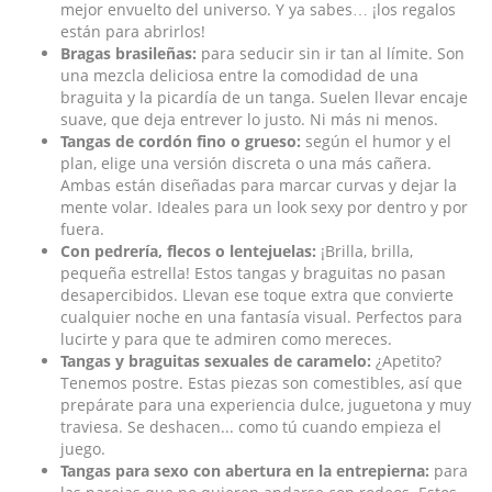
mejor envuelto del universo. Y ya sabes… ¡los regalos
están para abrirlos!
Bragas brasileñas:
para seducir sin ir tan al límite. Son
una mezcla deliciosa entre la comodidad de una
braguita y la picardía de un tanga. Suelen llevar encaje
suave, que deja entrever lo justo. Ni más ni menos.
Tangas de cordón fino o grueso:
según el humor y el
plan, elige una versión discreta o una más cañera.
Ambas están diseñadas para marcar curvas y dejar la
mente volar. Ideales para un look sexy por dentro y por
fuera.
Con pedrería, flecos o lentejuelas:
¡Brilla, brilla,
pequeña estrella! Estos tangas y braguitas no pasan
desapercibidos. Llevan ese toque extra que convierte
cualquier noche en una fantasía visual. Perfectos para
lucirte y para que te admiren como mereces.
Tangas y braguitas sexuales de caramelo:
¿Apetito?
Tenemos postre. Estas piezas son comestibles, así que
prepárate para una experiencia dulce, juguetona y muy
traviesa. Se deshacen... como tú cuando empieza el
juego.
Tangas para sexo con abertura en la entrepierna:
para