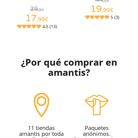
44
,99
19
39
,99€
,99
17
5 (3)
,99€
4,5 (13)
¿Por qué comprar en
amantis?
11 tiendas
Paquetes
amantis por toda
anónimos.