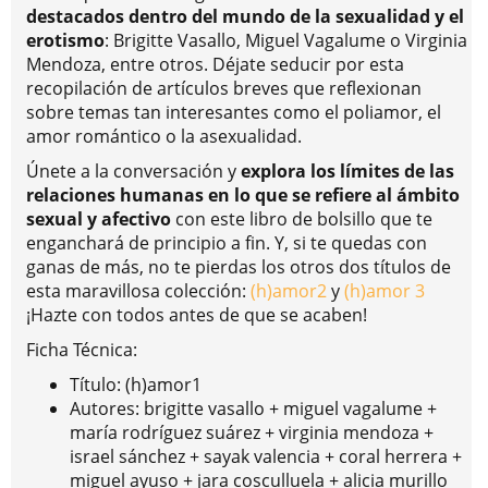
destacados dentro del mundo de la sexualidad y el
erotismo
: Brigitte Vasallo, Miguel Vagalume o Virginia
Mendoza, entre otros. Déjate seducir por esta
recopilación de artículos breves que reflexionan
sobre temas tan interesantes como el poliamor, el
amor romántico o la asexualidad.
Únete a la conversación y
explora los límites de las
relaciones humanas en lo que se refiere al ámbito
sexual y afectivo
con este libro de bolsillo que te
enganchará de principio a fin. Y, si te quedas con
ganas de más, no te pierdas los otros dos títulos de
esta maravillosa colección:
(h)amor2
y
(h)amor 3
¡Hazte con todos antes de que se acaben!
Ficha Técnica:
Título: (h)amor1
Autores: brigitte vasallo + miguel vagalume +
maría rodríguez suárez + virginia mendoza +
israel sánchez + sayak valencia + coral herrera +
miguel ayuso + jara cosculluela + alicia murillo