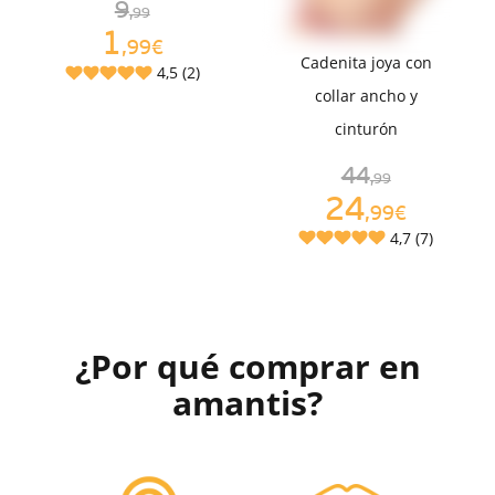
9
,99
1
,99€
Cadenita joya con
4,5 (2)
collar ancho y
cinturón
44
,99
24
,99€
4,7 (7)
¿Por qué comprar en
amantis?