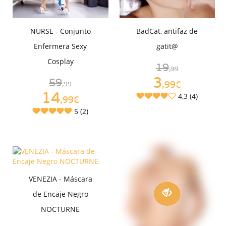
NURSE - Conjunto
BadCat, antifaz de
Enfermera Sexy
gatit@
Cosplay
19
,99
3
59
,99€
,99
14
4,3 (4)
,99€
5 (2)
VENEZIA - Máscara
de Encaje Negro
NOCTURNE