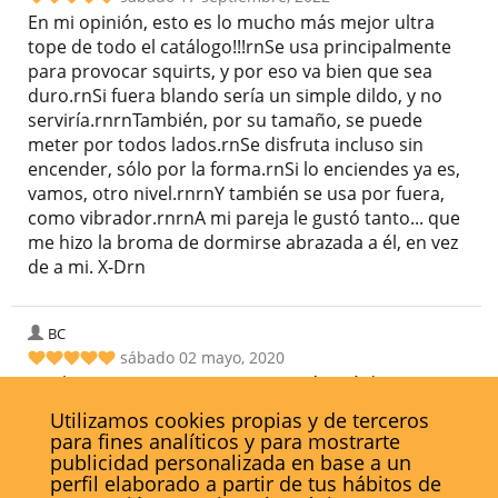
En mi opinión, esto es lo mucho más mejor ultra
tope de todo el catálogo!!!rnSe usa principalmente
para provocar squirts, y por eso va bien que sea
duro.rnSi fuera blando sería un simple dildo, y no
serviría.rnrnTambién, por su tamaño, se puede
meter por todos lados.rnSe disfruta incluso sin
encender, sólo por la forma.rnSi lo enciendes ya es,
vamos, otro nivel.rnrnY también se usa por fuera,
como vibrador.rnrnA mi pareja le gustó tanto... que
me hizo la broma de dormirse abrazada a él, en vez
de a mi. X-Drn
BC
sábado 02 mayo, 2020
Por los casi 10 euros que me costó está de cine. Es
duro y robusto, no es de silicona sino de plástico
Utilizamos cookies propias y de terceros
duro. Hace algo más de ruido de lo que me
para fines analíticos y para mostrarte
gustaría, pero no es exagerado; en su potencia
publicidad personalizada en base a un
mínima ya tiene una intensidad curiosa. Lo
perfil elaborado a partir de tus hábitos de