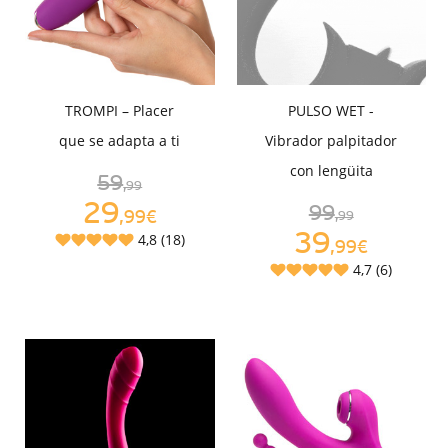
TROMPI – Placer
PULSO WET -
que se adapta a ti
Vibrador palpitador
con lengüita
59
,99
29
99
,99€
,99
39
4,8 (18)
,99€
4,7 (6)