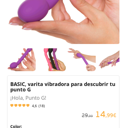
BASIC, varita vibradora para descubrir tu
punto G
¡Hola, Punto G!
4,6
(
18
)
14
29
,99€
,99
Color: