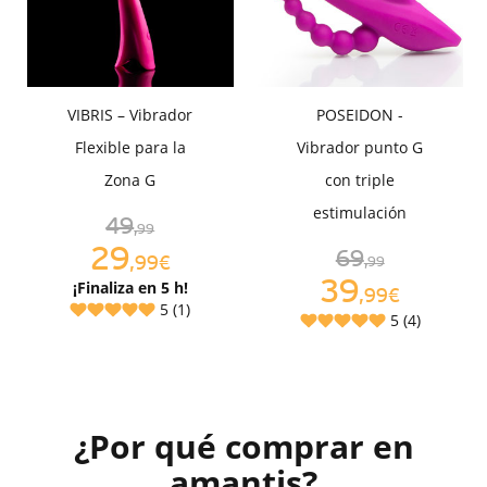
VIBRIS – Vibrador
POSEIDON -
Flexible para la
Vibrador punto G
Zona G
con triple
estimulación
49
,99
29
69
,99€
,99
39
¡Finaliza en 5 h!
,99€
5 (1)
5 (4)
¿Por qué comprar en
amantis?