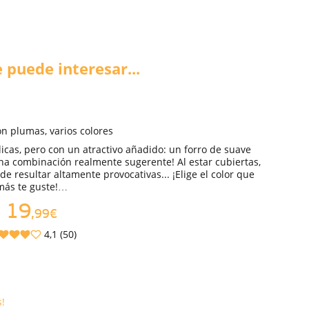
 puede interesar...
n plumas, varios colores
icas, pero con un atractivo añadido: un forro de suave
na combinación realmente sugerente! Al estar cubiertas,
de resultar altamente provocativas... ¡Elige el color que
más te guste!…
19
,99€
4,1 (50)