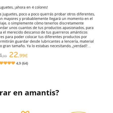
uguetes, ¡ahora en 4 colores!
 juguetes, poco a poco querrás probar otros diferentes,
án mayores y probablemente llegará un momento en el
viaje, o simplemente cómo tenerlos discretamente
rdar unos cuantos de tus productos apasionados, para
a el merecido descanso de tus guerreros amánticos
ores para poder colocar tus diferentes productos por
mitirán guardar desde lubricantes a lencería, material
 o gran tamaño. Ya lo estabas necesitando, ¿verdad?…
22
4
,99€
,99
4,9 (64)
rar en amantis?