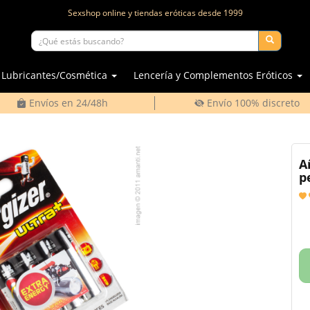
Sexshop online y tiendas eróticas desde
1999
Lubricantes/Cosmética
Lencería y Complementos Eróticos
Envíos en 24/48h
Envío 100% discreto
A
p