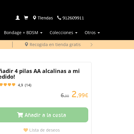
Tiendas
912609911
Bondage + BDSM
Colecciones
Otros
Recogida en tienda gratis
ñadir 4 pilas AA alcalinas a mi
edido!
4,9
(
14
)
2
6
,99€
,00
Añadir a la cesta
Lista de deseos