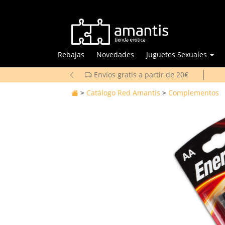
Rebajas
Novedades
Juguetes Sexuales
Envíos gratis a partir de 20€
>
Catálogo Red Amantis
>
Complementos