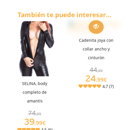
También te puede interesar...
Cadenita joya con
collar ancho y
cinturón
44
,99
24
,99€
SELINA, body
4,7 (7)
completo de
amantis
74
,99
39
,99€
4,5 (6)