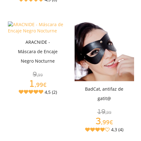
ARACNIDE -
Máscara de Encaje
Negro Nocturne
9
,99
1
,99€
BadCat, antifaz de
4,5 (2)
gatit@
19
,99
3
,99€
4,3 (4)