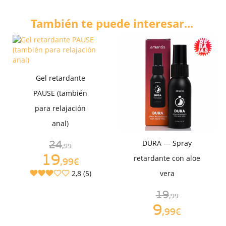
También te puede interesar...
Gel retardante
PAUSE (también
para relajación
anal)
DURA — Spray
24
,99
19
retardante con aloe
,99€
2,8 (5)
vera
19
,99
9
,99€