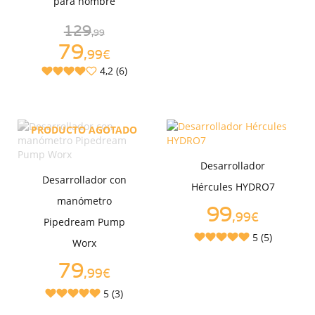
para hombre
129
,99
79
,99€
4,2 (6)
PRODUCTO AGOTADO
Desarrollador
Desarrollador con
Hércules HYDRO7
manómetro
99
,99€
Pipedream Pump
5 (5)
Worx
79
,99€
5 (3)