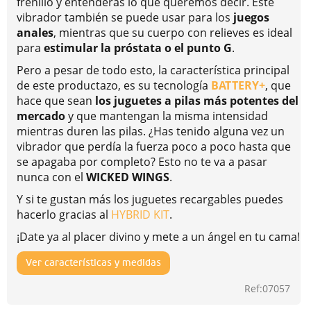
frenillo y entenderás lo que queremos decir. Este
vibrador también se puede usar para los
juegos
anales
, mientras que su cuerpo con relieves es ideal
para
estimular la próstata o el punto G
.
Pero a pesar de todo esto, la característica principal
de este productazo, es su tecnología
BATTERY+
, que
hace que sean
los juguetes a pilas más potentes del
mercado
y que mantengan la misma intensidad
mientras duren las pilas. ¿Has tenido alguna vez un
vibrador que perdía la fuerza poco a poco hasta que
se apagaba por completo? Esto no te va a pasar
nunca con el
WICKED WINGS
.
Y si te gustan más los juguetes recargables puedes
hacerlo gracias al
HYBRID KIT
.
¡Date ya al placer divino y mete a un ángel en tu cama!
Ver características y medidas
Ref:07057