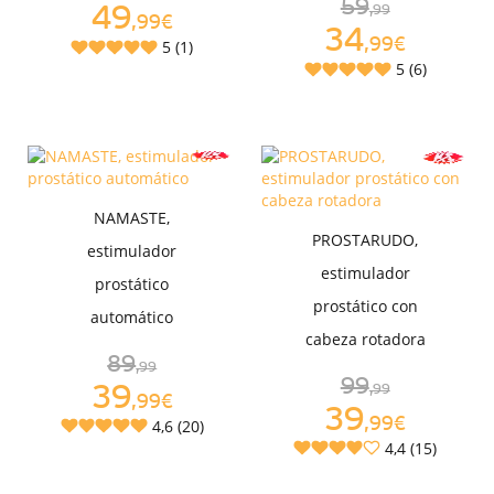
59
49
,99
,99€
34
,99€
5 (1)
5 (6)
NAMASTE,
PROSTARUDO,
estimulador
estimulador
prostático
prostático con
automático
cabeza rotadora
89
,99
99
39
,99
,99€
39
,99€
4,6 (20)
4,4 (15)