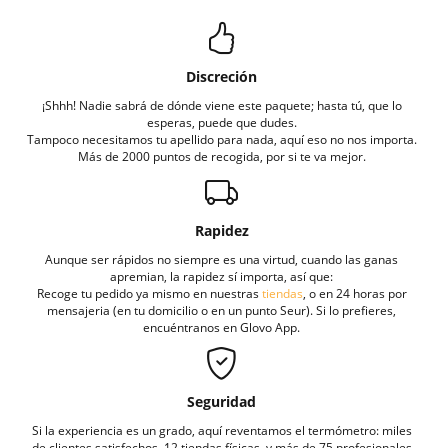
Discreción
¡Shhh! Nadie sabrá de dónde viene este paquete; hasta tú, que lo
esperas, puede que dudes.
Tampoco necesitamos tu apellido para nada, aquí eso no nos importa.
Más de 2000 puntos de recogida, por si te va mejor.
Rapidez
Aunque ser rápidos no siempre es una virtud, cuando las ganas
apremian, la rapidez sí importa, así que:
Recoge tu pedido ya mismo en nuestras
tiendas
, o en 24 horas por
mensajeria (en tu domicilio o en un punto Seur). Si lo prefieres,
encuéntranos en Glovo App.
Seguridad
Si la experiencia es un grado, aquí reventamos el termómetro: miles
de clientes satisfechos, 12 tiendas físicas, y más de 75 profesionales