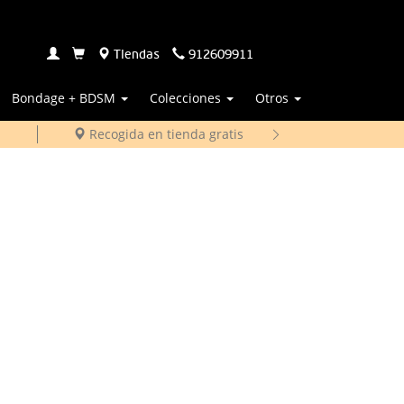
Tiendas
912609911
Bondage + BDSM
Colecciones
Otros
Recogida en tienda gratis