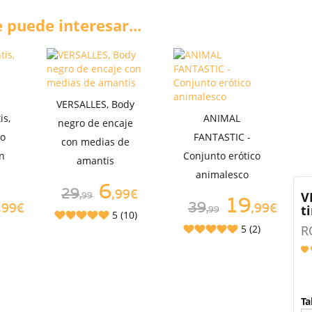
 puede interesar...
VERSALLES, Body
is,
ANIMAL
negro de encaje
co
FANTASTIC -
con medias de
on
Conjunto erótico
amantis
animalesco
6
29
,99€
V
,99
19
39
ti
,99€
,99€
,99
5 (10)
5 (2)
R
Ta