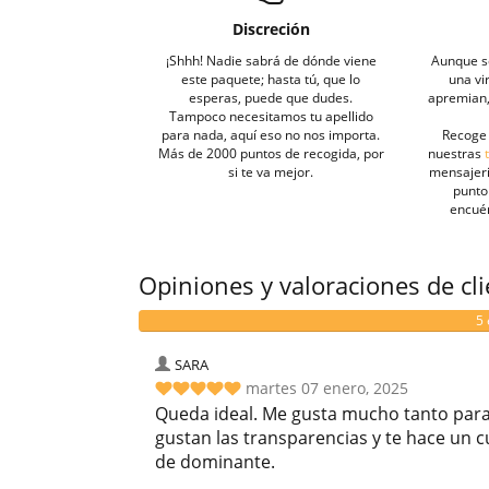
Discreción
¡Shhh! Nadie sabrá de dónde viene
Aunque s
este paquete; hasta tú, que lo
una vi
esperas, puede que dudes.
apremian, 
Tampoco necesitamos tu apellido
para nada, aquí eso no nos importa.
Recoge 
Más de 2000 puntos de recogida, por
nuestras
si te va mejor.
mensajeri
punto 
encué
Opiniones y valoraciones de cl
5 
SARA
martes 07 enero, 2025
Queda ideal. Me gusta mucho tanto para l
gustan las transparencias y te hace un c
de dominante.