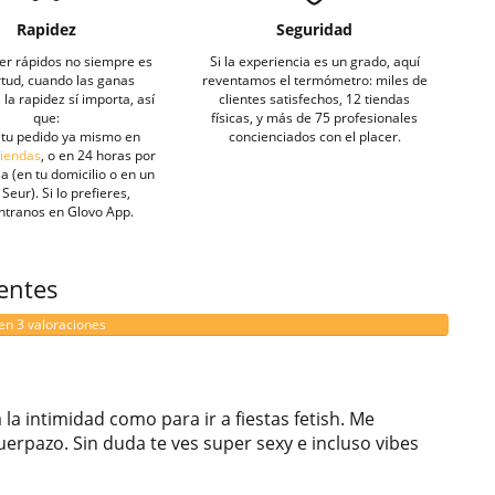
Rapidez
Seguridad
er rápidos no siempre es
Si la experiencia es un grado, aquí
rtud, cuando las ganas
reventamos el termómetro: miles de
la rapidez sí importa, así
clientes satisfechos, 12 tiendas
que:
físicas, y más de 75 profesionales
tu pedido ya mismo en
concienciados con el placer.
tiendas
, o en 24 horas por
a (en tu domicilio o en un
Seur). Si lo prefieres,
ntranos en Glovo App.
ientes
en 3 valoraciones
a intimidad como para ir a fiestas fetish. Me
uerpazo. Sin duda te ves super sexy e incluso vibes