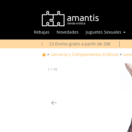
Rebajas
Novedades
Juguetes Sexuales
Envíos gratis a partir de 20€
>
Lencería y Complementos Eróticos
>
Lenc
1
/
10