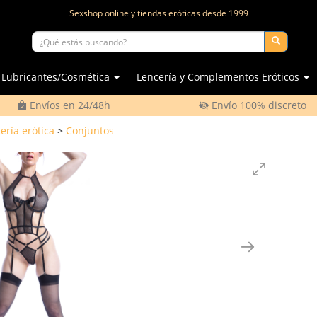
Sexshop online y tiendas eróticas desde
1999
Lubricantes/Cosmética
Lencería y Complementos Eróticos
Envíos en 24/48h
Envío 100% discreto
ería erótica
>
Conjuntos