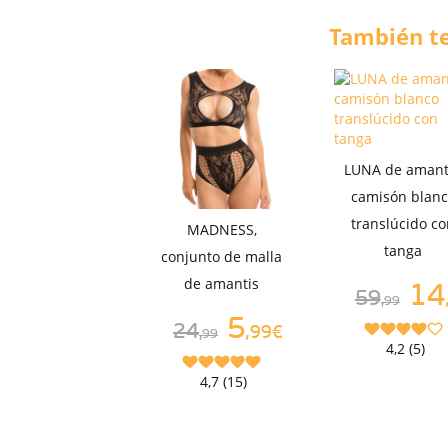
También te
LUNA de amant
camisón blan
translúcido c
MADNESS,
tanga
conjunto de malla
de amantis
14
59
,99
5
24
,99€
,99
4,2 (5)
4,7 (15)