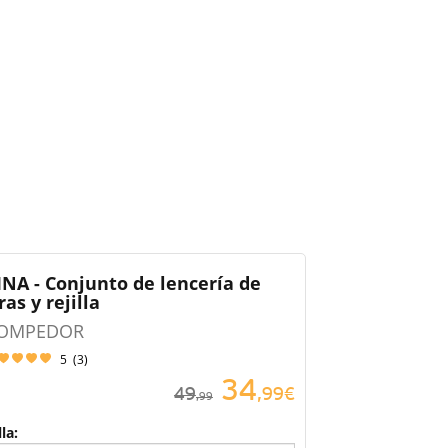
INA - Conjunto de lencería de
ras y rejilla
OMPEDOR
5
(
3
)
34
49
,99€
,99
lla: