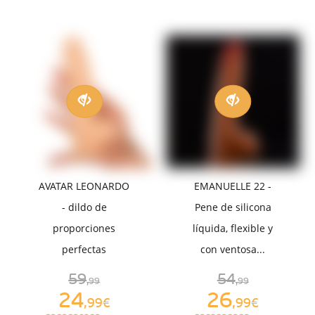
AVATAR LEONARDO
EMANUELLE 22 -
- dildo de
Pene de silicona
proporciones
líquida, flexible y
perfectas
con ventosa...
59
54
,99
,99
24
26
,99€
,99€