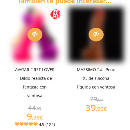
También te puede interesar...
AVATAR FIRST LOVER
MASSIMO 24 - Pene
- Dildo realista de
XL de silicona
fantasía con
líquida con ventosa
ventosa
79
,99
39
44
,99€
,99
9
,99€
4,9 (124)