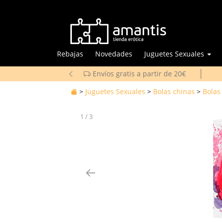
Rebajas
Novedades
Juguetes Sexuales
Envíos gratis a partir de 20€
>
Juguetes Sexuales
>
Bolas chinas
>
Bolas
1
/
3