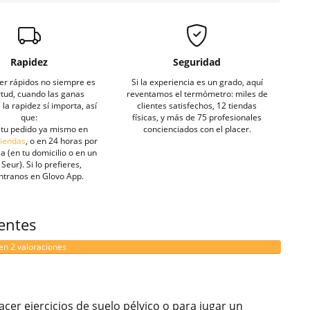
Rapidez
Seguridad
er rápidos no siempre es
Si la experiencia es un grado, aquí
rtud, cuando las ganas
reventamos el termómetro: miles de
la rapidez sí importa, así
clientes satisfechos, 12 tiendas
que:
físicas, y más de 75 profesionales
tu pedido ya mismo en
concienciados con el placer.
tiendas
, o en 24 horas por
a (en tu domicilio o en un
Seur). Si lo prefieres,
ntranos en Glovo App.
ientes
en 2 valoraciones
cer ejercicios de suelo pélvico o para jugar un