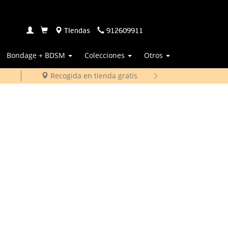
Tiendas
912609911
Bondage + BDSM
Colecciones
Otros
Recogida en tienda gratis