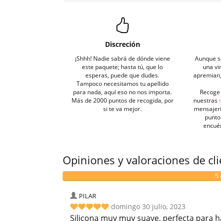
Discreción
¡Shhh! Nadie sabrá de dónde viene
Aunque s
este paquete; hasta tú, que lo
una vi
esperas, puede que dudes.
apremian, 
Tampoco necesitamos tu apellido
para nada, aquí eso no nos importa.
Recoge 
Más de 2000 puntos de recogida, por
nuestras
si te va mejor.
mensajeri
punto 
encué
Opiniones y valoraciones de cl
5 
PILAR
domingo 30 julio, 2023
Silicona muy muy suave, perfecta para ha