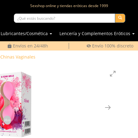
Sexshop online y tiendas eróticas desde
1999
Lubricantes/Cosmética
Lencería y Complementos Eróticos
Envíos en 24/48h
Envío 100% discreto
 Chinas Vaginales