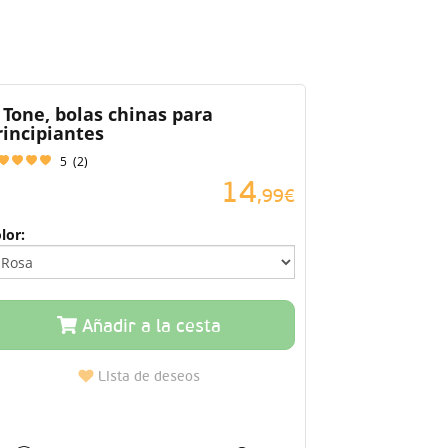
 Tone, bolas chinas para
rincipiantes
5
(
2
)
14
,99€
lor:
Añadir a la cesta
Lista de deseos