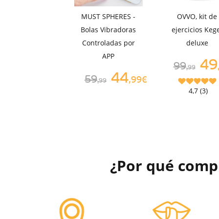
MUST SPHERES -
OVVO, kit de
Bolas Vibradoras
ejercicios Keg
Controladas por
deluxe
APP
49
99
,99
44
59
,99€
,99
4,7 (3)
¿Por qué comp