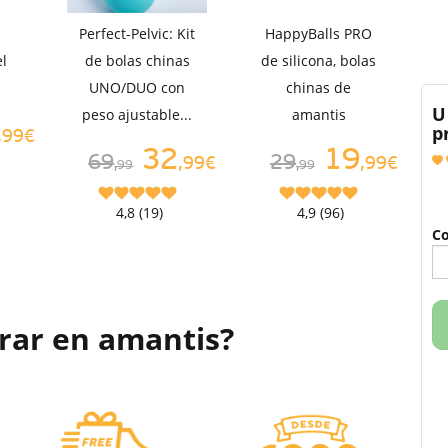
Perfect-Pelvic: Kit
HappyBalls PRO
el
de bolas chinas
de silicona, bolas
UNO/DUO con
chinas de
U
peso ajustable...
amantis
p
,99€
32
19
69
29
,99€
,99€
,99
,99
4,8 (19)
4,9 (96)
Co
rar en amantis?