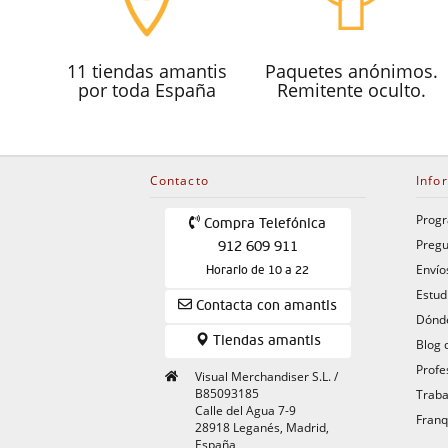
11 tiendas amantis
Paquetes anónimos.
por toda España
Remitente oculto.
Contacto
Info
Progr
Compra Telefónica
Pregu
912 609 911
Envío
Horario de 10 a 22
Estud
Contacta con amantis
Dónde
Tiendas amantis
Blog 
Profe
Visual Merchandiser S.L. /
B85093185
Traba
Calle del Agua 7-9
Franq
28918 Leganés, Madrid,
España