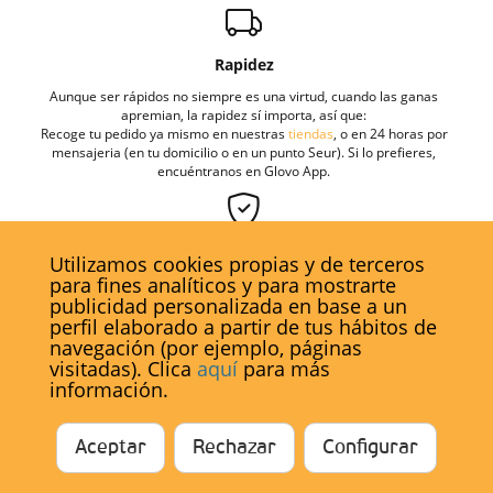
Rapidez
Aunque ser rápidos no siempre es una virtud, cuando las ganas
apremian, la rapidez sí importa, así que:
Recoge tu pedido ya mismo en nuestras
tiendas
, o en 24 horas por
mensajeria (en tu domicilio o en un punto Seur). Si lo prefieres,
encuéntranos en Glovo App.
Seguridad
Utilizamos cookies propias y de terceros
para fines analíticos y para mostrarte
Si la experiencia es un grado, aquí reventamos el termómetro: miles
publicidad personalizada en base a un
de clientes satisfechos, 12 tiendas físicas, y más de 75 profesionales
concienciados con el placer.
perfil elaborado a partir de tus hábitos de
navegación (por ejemplo, páginas
visitadas). Clica
aquí
para más
información.
Opiniones y valoraciones de clientes
Este producto todavía no tiene comentarios, tus opinión
Aceptar
Rechazar
Configurar
nos interesa para seguir mejorando ;)
Añadir comentario