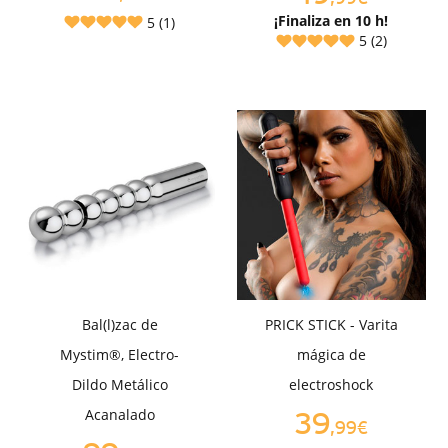
¡Finaliza en 10 h!
5 (1)
5 (2)
Bal(l)zac de
PRICK STICK - Varita
Mystim®, Electro-
mágica de
Dildo Metálico
electroshock
Acanalado
39
,99€