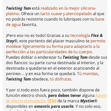
Twisting Tom
está
realizado en la mejor silicona-
platino
. Ofrece un
tacto suave y aterciopelado
al que
no podrás resistirte cuando lo lubriques con tu
base
de agua
favorita.
¡Pero eso no es todo! Gracias a su
tecnología
Flex &
Stay
®, este portento del placer masculino te
permite
moldear ligeramente su forma para adaptarlo a la
perfección a las particularidades de tu cuerpo
.
Puedes doblar o enderezar tu
Twisting Tom
desde sus
dos flancos: su parte curva destinada al interior, y la
destinada a quedarse en el exterior acariciando al
perineo… y en esa forma se quedará.
Tú mandas
,
Twisting Tom
obedece,
tú disfrutas
.
Y por si todo esto fuera poco, también dispone de
función electro shock,
pero debes tener
alguna
fuente
de electro-estimulación
TENS
de la marca
Mystim
®
disponibles en
amantis para usarla
. Y no solo eso,