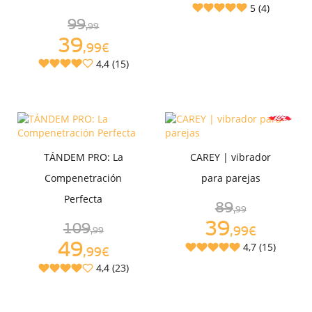
5 (4)
99
,99
39
,99€
4,4 (15)
TÁNDEM PRO: La
CAREY | vibrador
Compenetración
para parejas
Perfecta
89
,99
39
109
,99€
,99
49
4,7 (15)
,99€
4,4 (23)