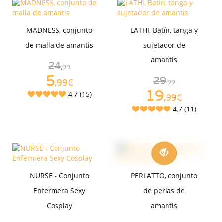
MADNESS, conjunto
LATHI, Batín, tanga y
de malla de amantis
sujetador de
amantis
24
,99
5
29
,99€
,99
19
4,7 (15)
,99€
4,7 (11)
NURSE - Conjunto
PERLATTO, conjunto
Enfermera Sexy
de perlas de
Cosplay
amantis