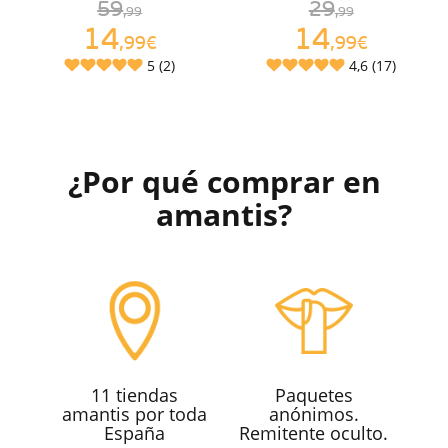
59
29
,99
,99
14
14
,99€
,99€
5 (2)
4,6 (17)
¿Por qué comprar en
amantis?
11 tiendas
Paquetes
amantis por toda
anónimos.
España
Remitente oculto.