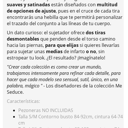
suaves y satinadas
están diseñados con
multitud
de opciones de ajuste
, pues en el cruce de cada tira
encontrarás una hebilla que te permitirá personalizar
el trazado del conjunto a las líneas de tu cuerpo.
Un dato curioso: el sujetador ofrece
dos tiras
desmontables
que penden desde el torso camino
hacia las piernas,
para que elijas
si quieres llevarlas
para sujetar unas
medias
de infarto
o no
, sin
estropear tu look. ¿El resultado? ¡Imagínatelo!
"Crear cada colección es como crear un mundo,
trabajamos intensamente para refinar cada detalle, para
hacer que cada modelo sea sensual, sutil, único, en una
palabra, mágico " -
Los diseñadores de la colección Me
Seduce.
Características:
Pezoneras NO INCLUIDAS
Talla S/M Contorno busto 84-92cm, cintura 64-74
cm