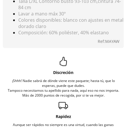
Talla L/XL Contorno busto 93-103 cm,cintura 74-
84 cm
Lavar a mano máx 30º
Colores disponibles: blanco con ajustes en metal
dorado claro
Composición: 60% poliéster, 40% elastano
Ref:MAYAW
Discreción
¡Shhh! Nadie sabrá de dónde viene este paquete; hasta tú, que lo
esperas, puede que dudes.
Tampoco necesitamos tu apellido para nada, aquí eso no nos importa.
Más de 2000 puntos de recogida, por si te va mejor.
Rapidez
Aunque ser rápidos no siempre es una virtud, cuando las ganas