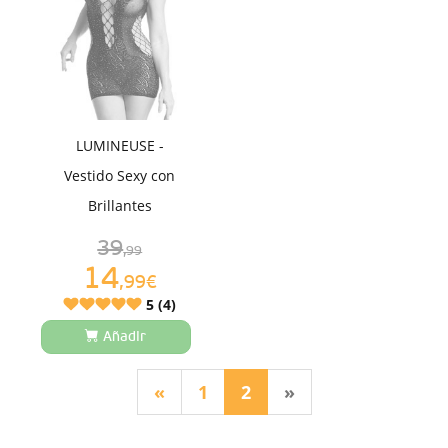
LUMINEUSE -
Vestido Sexy con
Brillantes
39
,99
14
,99€
5 (4)
Añadir
(current)
«
1
2
»