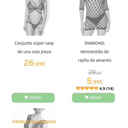
Conjunto súper sexy
DIAMOND,
de una sola pieza
Minivestido de
rejilla de amantis
26
,99€
29
,99
5
,99€
4,9 (14)
Añadir
Añadir
PRODUCTO AGOTADO