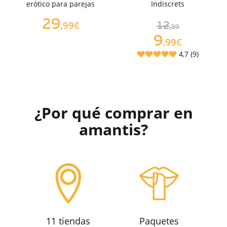
erótico para parejas
Indiscrets
29
12
,99€
,99
9
,99€
4,7 (9)
¿Por qué comprar en
amantis?
11 tiendas
Paquetes