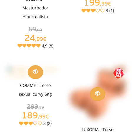
199
,99€
Masturbador
3 (1)
Hiperrealista
59
,99
24
,99€
4,9 (8)
COMME - Torso
sexual curvy 6Kg
299
,99
189
,99€
3 (2)
LUXORIA - Torso