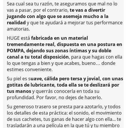
Sea cual sea tu razón, te aseguramos que mal no lo
vas a pasar, por el contrario,
te vas a divertir
jugando con algo que se asemeja mucho a la
realidad
y que te ayudará a mejorar tus performance
amatorias.
HUGE está
fabricada en un material
tremendamente real, dispuesta en una postura en
POMPA, dejando sus zonas íntimas y su doble
canal a tu total disposición
, para que hagas con ella
lo que tengas a bien y que acabes, bueno… donde
estimes conveniente.
Su piel es s
uave, cálida pero tersa y jovial, con unas
gotitas de lubricante, toda ella se te deslizará por
tus manos
y querrás conocerla en toda su
profundidad. Por favor, no dejes de hacerlo.
Su generoso trasero se presta para azotarlo, y todos
los detalles de esta práctica: el sonido, el movimiento
de sus cachetes, tus ganas de hacer algo con ella... te
trasladarán a una película en la que tú y tu miembro