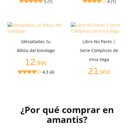
5 (1)
4 (1)
(des)atadas, tu
Libro No Pares |
Biblia del bondage
Serie Cómplices de
Irina Vega
12
,99€
21
4,3 (4)
,90€
¿Por qué comprar en
amantis?