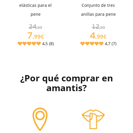
elásticas para el
Conjunto de tres
pene
anillas para pene
24
12
,99
,99
7
4
,99€
,99€
4,5 (8)
4,7 (7)
¿Por qué comprar en
amantis?