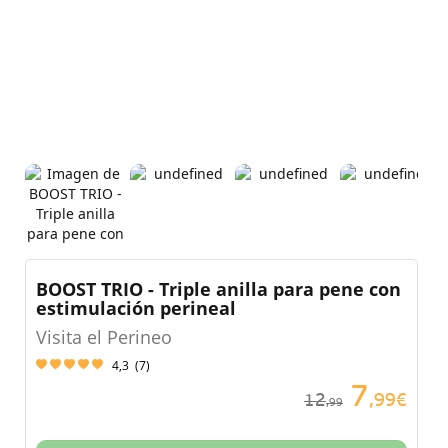
BOOST TRIO - Triple anilla para pene con
estimulación perineal
Visita el Perineo
4,3
(
7
)
7
12
,99€
,99