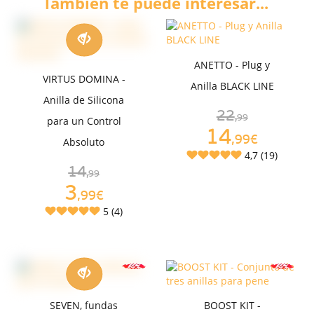
También te puede interesar...
ANETTO - Plug y
VIRTUS DOMINA -
Anilla BLACK LINE
Anilla de Silicona
22
,99
para un Control
14
,99€
Absoluto
4,7 (19)
14
,99
3
,99€
5 (4)
SEVEN, fundas
BOOST KIT -