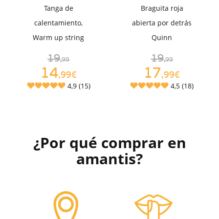
Tanga de
Braguita roja
calentamiento,
abierta por detrás
Warm up string
Quinn
19
19
,99
,99
14
17
,99€
,99€
4,9 (15)
4,5 (18)
¿Por qué comprar en
amantis?