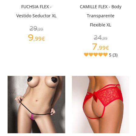
FUCHSIA FLEX -
CAMILLE FLEX - Body
Vestido Seductor XL
Transparente
Flexible XL
29
,99
9
24
,99€
,99
7
,99€
5 (3)