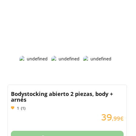
Bodystocking abierto 2 piezas, body +
arnés
1
(
1
)
39
,99€