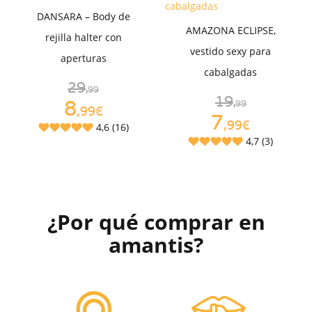
DANSARA – Body de
AMAZONA ECLIPSE,
rejilla halter con
vestido sexy para
aperturas
cabalgadas
29
,99
19
8
,99
,99€
7
,99€
4,6 (16)
4,7 (3)
¿Por qué comprar en
amantis?