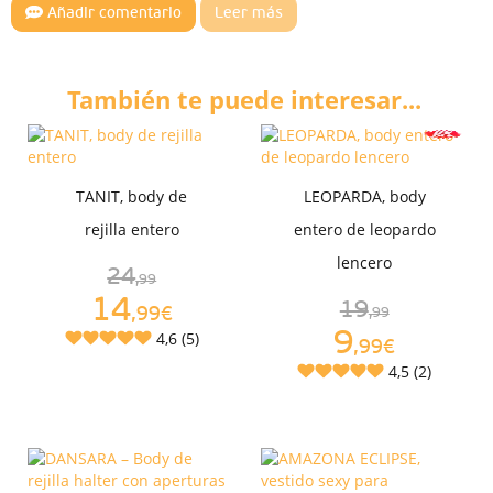
Añadir comentario
Leer más
También te puede interesar...
TANIT, body de
LEOPARDA, body
rejilla entero
entero de leopardo
lencero
24
,99
14
19
,99€
,99
9
4,6 (5)
,99€
4,5 (2)