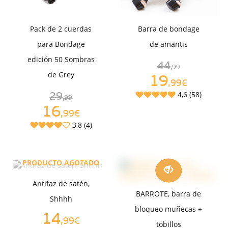
Pack de 2 cuerdas
Barra de bondage
para Bondage
de amantis
edición 50 Sombras
44
,99
de Grey
19
,99€
4,6 (58)
29
,99
16
,99€
3,8 (4)
PRODUCTO AGOTADO
Antifaz de satén,
BARROTE, barra de
Shhhh
bloqueo muñecas +
14
,99€
tobillos