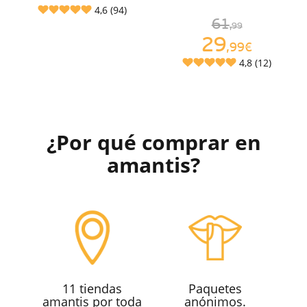
4,6 (94)
61
,99
29
,99€
4,8 (12)
¿Por qué comprar en
amantis?
11 tiendas
Paquetes
amantis por toda
anónimos.