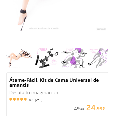
Átame-Fácil, Kit de Cama Universal de
amantis
Desata tu imaginación
4,8
(
250
)
24
49
,99€
,99