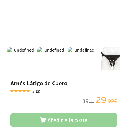
Arnés Látigo de Cuero
5
(
3
)
29
39
,99€
,99
Añadir a la cesta