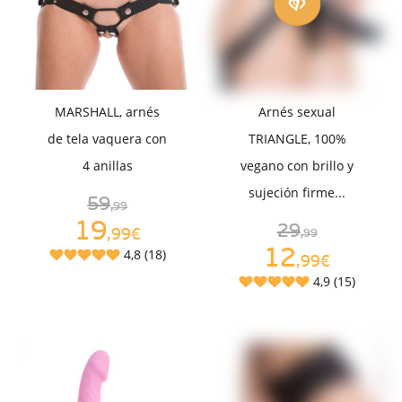
MARSHALL, arnés
Arnés sexual
de tela vaquera con
TRIANGLE, 100%
4 anillas
vegano con brillo y
sujeción firme...
59
,99
19
29
,99€
,99
12
4,8 (18)
,99€
4,9 (15)