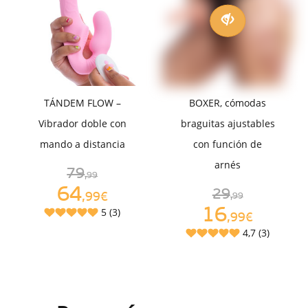
TÁNDEM FLOW –
BOXER, cómodas
Vibrador doble con
braguitas ajustables
mando a distancia
con función de
arnés
79
,99
64
29
,99€
,99
16
5 (3)
,99€
4,7 (3)