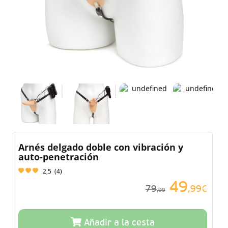
Arnés delgado doble con vibración y
auto-penetración
2,5
(
4
)
49
79
,99€
,99
Añadir a la cesta