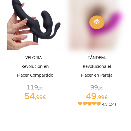
VELORIA -
TÁNDEM:
Revolución en
Revoluciona el
Placer Compartido
Placer en Pareja
119
99
,99
,99
54
49
,99€
,99€
4,9 (34)