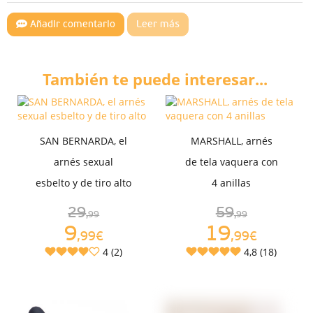
Añadir comentario
Leer más
También te puede interesar...
SAN BERNARDA, el
MARSHALL, arnés
arnés sexual
de tela vaquera con
esbelto y de tiro alto
4 anillas
29
59
,99
,99
9
19
,99€
,99€
4 (2)
4,8 (18)