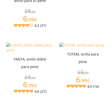
anillo para tu pene
19
,99
6
,99€
4,2 (31)
TOTEM, anilla para
YANTA, anillo doble
pene
para pene
15
,99
14
6
,99
,99€
6
,99€
4,9 (16)
4,6 (27)