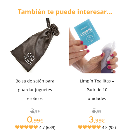
También te puede interesar...
Bolsa de satén para
Limpín Toallitas –
guardar juguetes
Pack de 10
eróticos
unidades
2
5
,99
,99
0
3
,99€
,99€
4,7 (639)
4,8 (92)