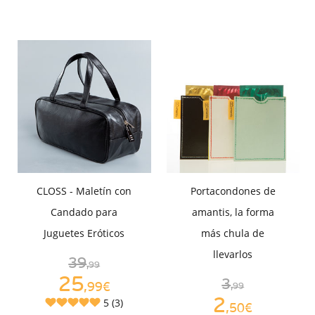
CLOSS - Maletín con
Portacondones de
Candado para
amantis, la forma
Juguetes Eróticos
más chula de
llevarlos
39
,99
25
3
,99€
,99
2
5 (3)
,50€