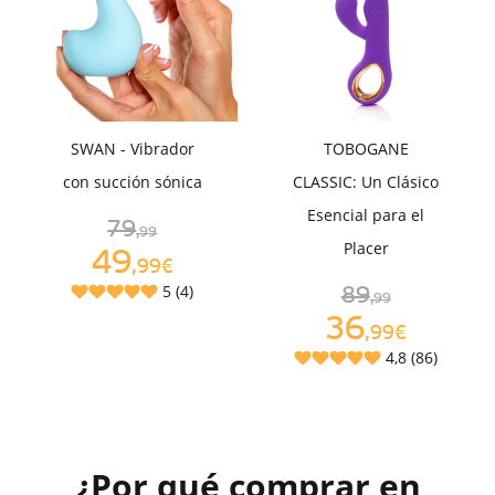
SWAN - Vibrador
TOBOGANE
con succión sónica
CLASSIC: Un Clásico
Esencial para el
79
,99
Placer
49
,99€
5 (4)
89
,99
36
,99€
4,8 (86)
¿Por qué comprar en