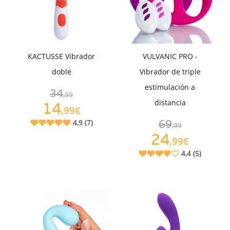
KACTUSSE Vibrador
VULVANIC PRO -
doble
Vibrador de triple
estimulación a
34
,99
distancia
14
,99€
4,9 (7)
69
,99
24
,99€
4,4 (5)