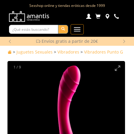
Sexshop online y tiendas eróticas desde
1999
Toggle
Navigation
Envíos gratis a partir de 20€
>
Juguetes Sexuales
>
Vibradores
>
Vibradores Punto G
1
/
9