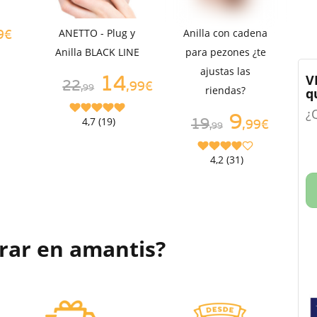
ANETTO - Plug y
Anilla con cadena
9€
Anilla BLACK LINE
para pezones ¿te
ajustas las
V
14
22
,99€
,99
riendas?
q
¿
9
4,7 (19)
19
,99€
,99
4,2 (31)
rar en amantis?