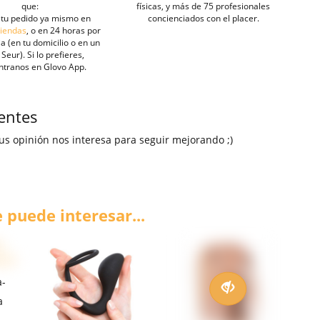
que:
físicas, y más de 75 profesionales
tu pedido ya mismo en
concienciados con el placer.
tiendas
, o en 24 horas por
a (en tu domicilio o en un
Seur). Si lo prefieres,
ntranos en Glovo App.
ientes
us opinión nos interesa para seguir mejorando ;)
 puede interesar...
a-
a