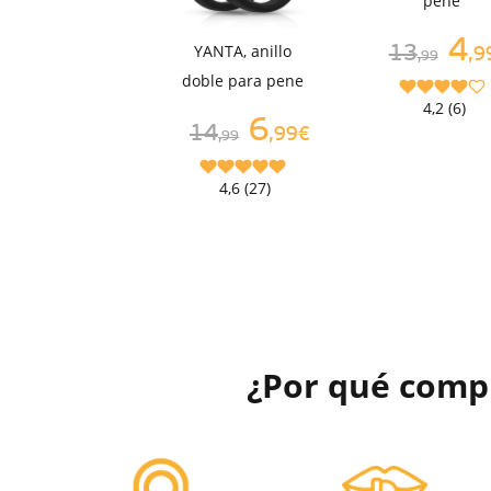
pene
4
YANTA, anillo
13
,9
,99
doble para pene
4,2 (6)
6
14
,99€
,99
4,6 (27)
¿Por qué comp