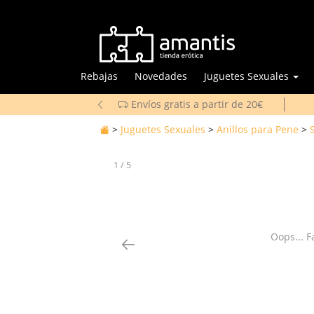
Rebajas
Novedades
Juguetes Sexuales
Envíos gratis a partir de 20€
>
Juguetes Sexuales
>
Anillos para Pene
>
1
/
5
Oops... F