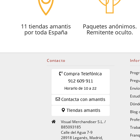
11 tiendas amantis
Paquetes anónimos.
por toda España
Remitente oculto.
Contacto
Info
Progr
Compra Telefónica
Pregu
912 609 911
Envío
Horario de 10 a 22
Estud
Contacta con amantis
Dónde
Tiendas amantis
Blog 
Profe
Visual Merchandiser S.L. /
B85093185
Traba
Calle del Agua 7-9
Franq
28918 Leganés, Madrid,