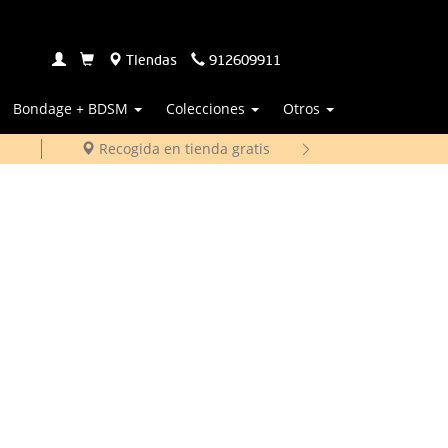
Tiendas
912609911
Bondage + BDSM
Colecciones
Otros
Recogida en tienda gratis