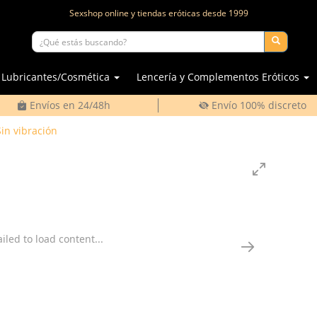
Sexshop online y tiendas eróticas desde
1999
Lubricantes/Cosmética
Lencería y Complementos Eróticos
Envíos en 24/48h
Envío 100% discreto
Sin vibración
ailed to load content...