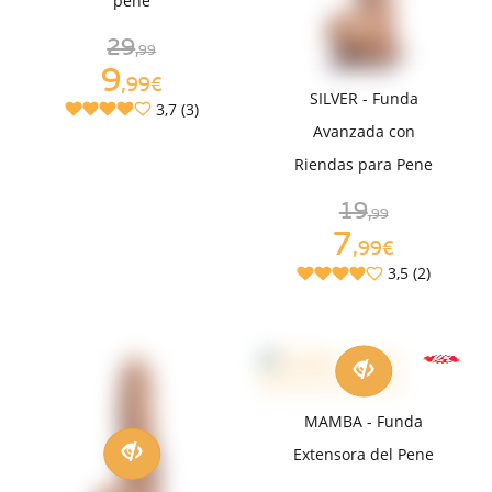
pene
29
,99
9
,99€
SILVER - Funda
3,7 (3)
Avanzada con
Riendas para Pene
19
,99
7
,99€
3,5 (2)
MAMBA - Funda
Extensora del Pene