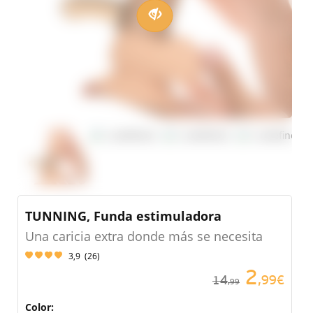
TUNNING, Funda estimuladora
Una caricia extra donde más se necesita
3,9
(
26
)
2
14
,99€
,99
Color: