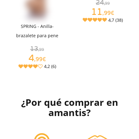
24
,99
11
,99€
4,7 (38)
SPRING - Anilla-
brazalete para pene
13
,99
4
,99€
4,2 (6)
¿Por qué comprar en
amantis?